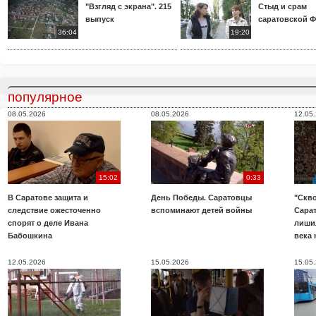
"Взгляд с экрана". 215
Стыд и срам
выпуск
саратовской 
36:04
19:20
популярное
08.05.2026
08.05.2026
12.05
15:02
0:33
В Саратове защита и
День Победы. Саратовцы
"Скво
следствие ожесточенно
вспоминают детей войны
Сара
спорят о деле Ивана
лиши
Бабошкина
века 
12.05.2026
15.05.2026
15.05