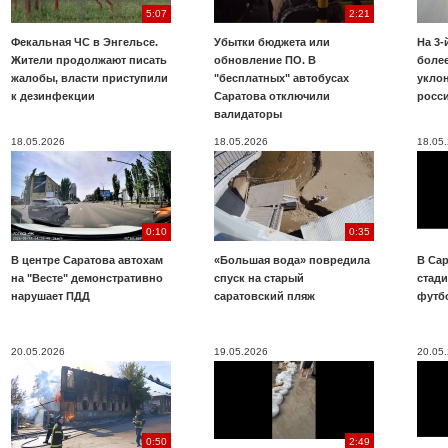
5:07
2:21
Фекальная ЧС в Энгельсе.
Убытки бюджета или
На 3-
Жители продолжают писать
обновление ПО. В
более
жалобы, власти приступили
"бесплатных" автобусах
укло
к дезинфекции
Саратова отключили
росс
валидаторы
18.05.2026
18.05.2026
18.05
0:10
0:35
В центре Саратова автохам
«Большая вода» повредила
В Сар
на "Весте" демонстративно
спуск на старый
стад
нарушает ПДД
саратовский пляж
футб
20.05.2026
19.05.2026
20.05
0:50
2:49