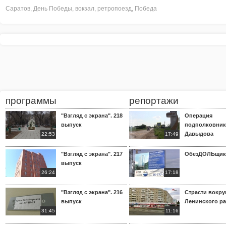
Саратов
,
День Победы
,
вокзал
,
ретропоезд
,
Победа
программы
репортажи
"Взгляд с экрана". 218
Операция
выпуск
подполковник
Давыдова
22:53
17:49
"Взгляд с экрана". 217
ОбезДОЛЬщик
выпуск
26:24
17:18
"Взгляд с экрана". 216
Страсти вокр
выпуск
Ленинского р
31:45
11:16