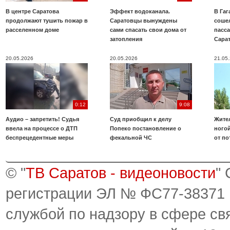
В центре Саратова
Эффект водоканала.
В Га
продолжают тушить пожар в
Саратовцы вынуждены
соше
расселенном доме
сами спасать свои дома от
пасс
затопления
Сара
20.05.2026
20.05.2026
21.05
0:12
9:08
Аудио – запретить! Судья
Суд приобщил к делу
Жите
ввела на процессе о ДТП
Попеко постановление о
ногой
беспрецедентные меры
фекальной ЧС
от по
© "
ТВ Саратов - видеоновости
"
регистрации ЭЛ № ФС77-38371
службой по надзору в сфере св