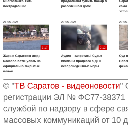
многоэтажка. Есть
продолжают тушить пожар в
Сара
пострадавшие
расселенном доме
сами 
зато
21.05.2026
20.05.2026
20.05
2:17
0:12
Жара в Саратове: люди
Аудио – запретить! Судья
Суд 
массово потянулись на
ввела на процессе о ДТП
Попе
официально закрытые
беспрецедентные меры
фека
пляжи
© "
ТВ Саратов - видеоновости
"
регистрации ЭЛ № ФС77-38371
службой по надзору в сфере св
массовых коммуникаций от 10 д