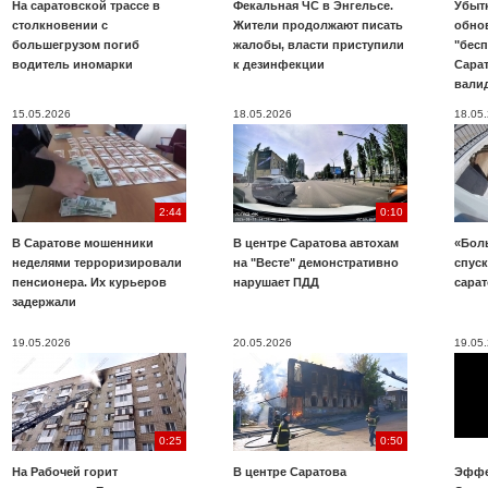
На саратовской трассе в
Фекальная ЧС в Энгельсе.
Убыт
столкновении с
Жители продолжают писать
обно
большегрузом погиб
жалобы, власти приступили
"бесп
водитель иномарки
к дезинфекции
Сара
вали
15.05.2026
18.05.2026
18.05
2:44
0:10
В Саратове мошенники
В центре Саратова автохам
«Бол
неделями терроризировали
на "Весте" демонстративно
спуск
пенсионера. Их курьеров
нарушает ПДД
сара
задержали
19.05.2026
20.05.2026
19.05
0:25
0:50
На Рабочей горит
В центре Саратова
Эффе