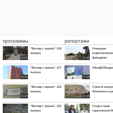
программы
репортажи
"Взгляд с экрана". 218
Операция
выпуск
подполковник
Давыдова
22:53
17:49
"Взгляд с экрана". 217
ОбезДОЛЬщик
выпуск
26:24
17:18
"Взгляд с экрана". 216
Страсти вокр
выпуск
Ленинского р
31:45
11:16
"Взгляд с экрана". 215
Стыд и срам
выпуск
саратовской 