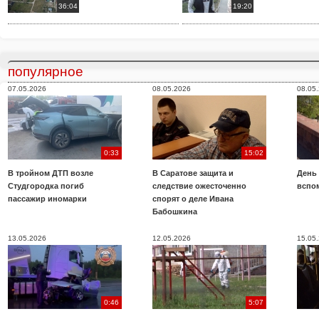
36:04
19:20
популярное
07.05.2026
08.05.2026
08.05
0:33
15:02
В тройном ДТП возле
В Саратове защита и
День
Студгородка погиб
следствие ожесточенно
вспо
пассажир иномарки
спорят о деле Ивана
Бабошкина
13.05.2026
12.05.2026
15.05
0:46
5:07