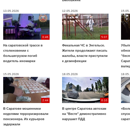
Бабошкина
13.05.2026
12.05.2026
15.05
0:46
5:07
На саратовской трассе в
Фекальная ЧС в Энгельсе.
Убыт
столкновении с
Жители продолжают писать
обно
большегрузом погиб
жалобы, власти приступили
"бесп
водитель иномарки
к дезинфекции
Сара
вали
15.05.2026
18.05.2026
18.05
2:44
0:10
В Саратове мошенники
В центре Саратова автохам
«Бол
неделями терроризировали
на "Весте" демонстративно
спуск
пенсионера. Их курьеров
нарушает ПДД
сара
задержали