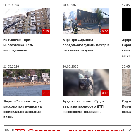
19.05.2026
20.05.2026
19.05
0:25
0:50
На Рабочей горит
В центре Саратова
Эффе
многоэтажка. Есть
продолжают тушить пожар в
Сара
пострадавшие
расселенном доме
сами 
зато
21.05.2026
20.05.2026
20.05
2:17
0:12
Жара в Саратове: люди
Аудио – запретить! Судья
Суд 
массово потянулись на
ввела на процессе о ДТП
Попе
официально закрытые
беспрецедентные меры
фека
пляжи