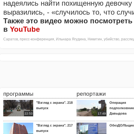
надеялись найти похищенную девочку ж
выразились, - «случилось то, что случ
Также это видео можно посмотреть
в
YouTube
Саратов
,
пресс-конференция
,
Ильнара Ягудина
,
Никитин
,
убийство
,
рассле
программы
репортажи
"Взгляд с экрана". 218
Операция
выпуск
подполковник
Давыдова
22:53
17:49
"Взгляд с экрана". 217
ОбезДОЛЬщик
выпуск