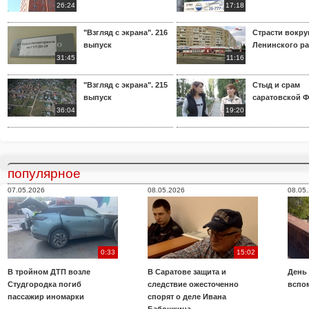
26:24
17:18
"Взгляд с экрана". 216
Страсти вокр
выпуск
Ленинского р
31:45
11:16
"Взгляд с экрана". 215
Стыд и срам
выпуск
саратовской 
36:04
19:20
популярное
07.05.2026
08.05.2026
08.05
0:33
15:02
В тройном ДТП возле
В Саратове защита и
День
Студгородка погиб
следствие ожесточенно
вспо
пассажир иномарки
спорят о деле Ивана