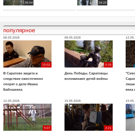
36:04
19:20
популярное
08.05.2026
08.05.2026
12.05
15:02
0:33
В Саратове защита и
День Победы. Саратовцы
"Скво
следствие ожесточенно
вспоминают детей войны
Сара
спорят о деле Ивана
лиши
Бабошкина
века 
12.05.2026
15.05.2026
15.05
5:07
2:21