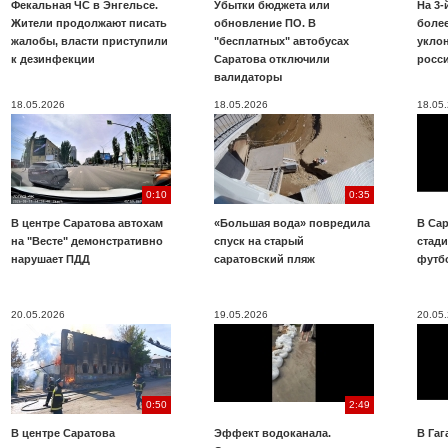
Фекальная ЧС в Энгельсе.
Убытки бюджета или
На 3-
Жители продолжают писать
обновление ПО. В
более
жалобы, власти приступили
"бесплатных" автобусах
укло
к дезинфекции
Саратова отключили
росс
валидаторы
18.05.2026
18.05.2026
18.05
0:10
0:35
В центре Саратова автохам
«Большая вода» повредила
В Сар
на "Весте" демонстративно
спуск на старый
стад
нарушает ПДД
саратовский пляж
футб
20.05.2026
19.05.2026
20.05
0:50
2:49
В центре Саратова
Эффект водоканала.
В Га