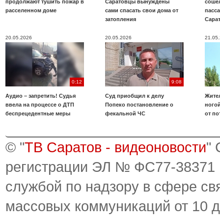
продолжают тушить пожар в
Саратовцы вынуждены
соше
расселенном доме
сами спасать свои дома от
пасс
затопления
Сара
20.05.2026
20.05.2026
21.05
0:12
9:08
Аудио – запретить! Судья
Суд приобщил к делу
Жите
ввела на процессе о ДТП
Попеко постановление о
ногой
беспрецедентные меры
фекальной ЧС
от по
© "
ТВ Саратов - видеоновости
"
регистрации ЭЛ № ФС77-38371
службой по надзору в сфере св
массовых коммуникаций от 10 д