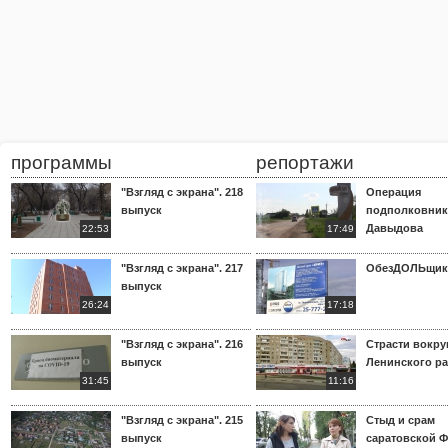
программы
репортажи
"Взгляд с экрана". 218
Операция
выпуск
подполковник
Давыдова
22:53
17:49
"Взгляд с экрана". 217
ОбезДОЛЬщик
выпуск
26:24
17:18
"Взгляд с экрана". 216
Страсти вокр
выпуск
Ленинского р
31:45
11:16
"Взгляд с экрана". 215
Стыд и срам
выпуск
саратовской 