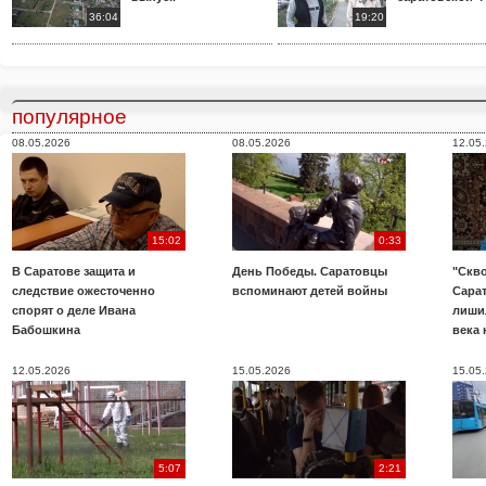
36:04
19:20
популярное
08.05.2026
08.05.2026
12.05
15:02
0:33
В Саратове защита и
День Победы. Саратовцы
"Скво
следствие ожесточенно
вспоминают детей войны
Сара
спорят о деле Ивана
лиши
Бабошкина
века 
12.05.2026
15.05.2026
15.05
5:07
2:21