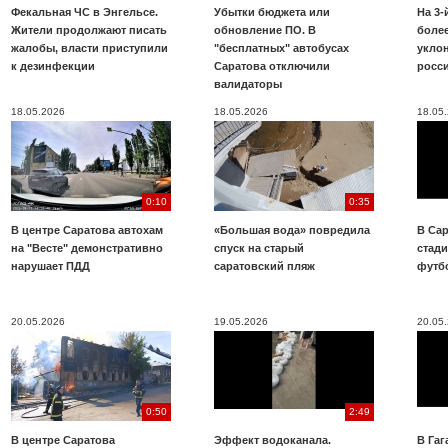
Фекальная ЧС в Энгельсе.
Убытки бюджета или
На 3-
Жители продолжают писать
обновление ПО. В
более
жалобы, власти приступили
"бесплатных" автобусах
укло
к дезинфекции
Саратова отключили
росс
валидаторы
18.05.2026
18.05.2026
18.05
0:10
0:35
В центре Саратова автохам
«Большая вода» повредила
В Сар
на "Весте" демонстративно
спуск на старый
стад
нарушает ПДД
саратовский пляж
футб
20.05.2026
19.05.2026
20.05
0:50
2:49
В центре Саратова
Эффект водоканала.
В Га