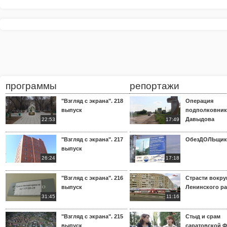
программы
репортажи
"Взгляд с экрана". 218
Операция
выпуск
подполковник
Давыдова
22:53
17:49
"Взгляд с экрана". 217
ОбезДОЛЬщик
выпуск
26:24
17:18
"Взгляд с экрана". 216
Страсти вокр
выпуск
Ленинского р
31:45
11:16
"Взгляд с экрана". 215
Стыд и срам
выпуск
саратовской 