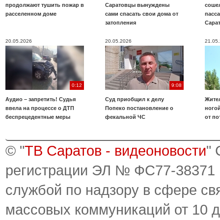
продолжают тушить пожар в
Саратовцы вынуждены
соше
расселенном доме
сами спасать свои дома от
пасс
затопления
Сара
20.05.2026
20.05.2026
21.05
0:12
9:08
Аудио – запретить! Судья
Суд приобщил к делу
Жите
ввела на процессе о ДТП
Попеко постановление о
ногой
беспрецедентные меры
фекальной ЧС
от по
© "
ТВ Саратов - видеоновости
"
регистрации ЭЛ № ФС77-38371
службой по надзору в сфере св
массовых коммуникаций от 10 д