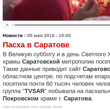
›
Новости
05 мая 2016 - 10:00
Пасха в Саратове
В Великую субботу и в день Светлого
храмы
Саратовской
митрополии посет
Такие данные приводит сайт
Саратов
областном центре, по подсчетам епарх
посетили почти 60 тысяч человек чел
группа "
TVSAR
" побывала на пасхаль
Покровском
храме г.
Саратова
.
Саратов
,
праздник
,
пасха
,
церковь
,
Лонгин