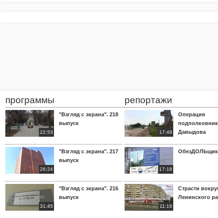
программы
репортажи
"Взгляд с экрана". 218
Операция
выпуск
подполковник
Давыдова
22:53
17:49
"Взгляд с экрана". 217
ОбезДОЛЬщик
выпуск
26:24
17:18
"Взгляд с экрана". 216
Страсти вокр
выпуск
Ленинского р
31:45
11:16