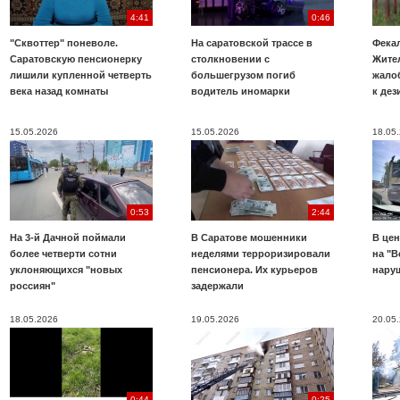
4:41
0:46
"Сквоттер" поневоле.
На саратовской трассе в
Фекал
Саратовскую пенсионерку
столкновении с
Жите
лишили купленной четверть
большегрузом погиб
жало
века назад комнаты
водитель иномарки
к де
15.05.2026
15.05.2026
18.05
0:53
2:44
На 3-й Дачной поймали
В Саратове мошенники
В цен
более четверти сотни
неделями терроризировали
на "В
уклоняющихся "новых
пенсионера. Их курьеров
нару
россиян"
задержали
18.05.2026
19.05.2026
20.05
0:44
0:25