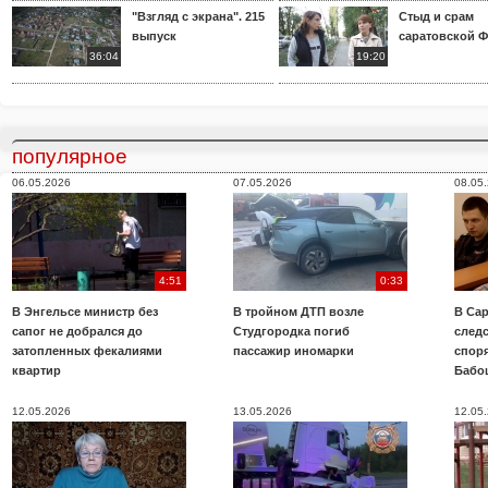
"Взгляд с экрана". 215
Стыд и срам
выпуск
саратовской 
36:04
19:20
популярное
06.05.2026
07.05.2026
08.05
4:51
0:33
В Энгельсе министр без
В тройном ДТП возле
В Сар
сапог не добрался до
Студгородка погиб
след
затопленных фекалиями
пассажир иномарки
споря
квартир
Бабо
12.05.2026
13.05.2026
12.05