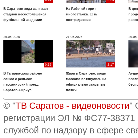
В Саратове вода заливает
На Рабочей горит
В цен
стадион несостоявшейся
многоэтажка. Есть
прод
футбольной академии
пострадавшие
расс
20.05.2026
21.05.2026
20.05
0:12
2:17
В Гагаринском районе
Жара в Саратове: люди
Аудио
сошел с рельсов
массово потянулись на
ввела
пассажирский поезд
официально закрытые
бесп
Саратов-Сириус
пляжи
© "
ТВ Саратов - видеоновости
"
регистрации ЭЛ № ФС77-38371
службой по надзору в сфере св