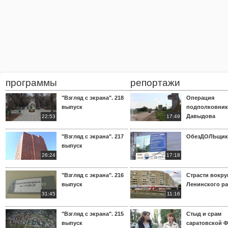
программы
репортажи
"Взгляд с экрана". 218
Операция
выпуск
подполковник
Давыдова
22:53
17:49
"Взгляд с экрана". 217
ОбезДОЛЬщик
выпуск
26:24
17:18
"Взгляд с экрана". 216
Страсти вокр
выпуск
Ленинского р
31:45
11:16
"Взгляд с экрана". 215
Стыд и срам
выпуск
саратовской 