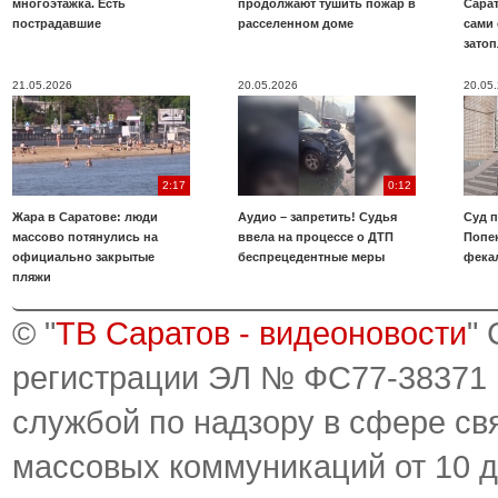
многоэтажка. Есть
продолжают тушить пожар в
Сара
пострадавшие
расселенном доме
сами 
зато
21.05.2026
20.05.2026
20.05
2:17
0:12
Жара в Саратове: люди
Аудио – запретить! Судья
Суд 
массово потянулись на
ввела на процессе о ДТП
Попе
официально закрытые
беспрецедентные меры
фека
пляжи
© "
ТВ Саратов - видеоновости
"
регистрации ЭЛ № ФС77-38371
службой по надзору в сфере св
массовых коммуникаций от 10 д