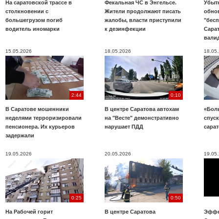
На саратовской трассе в
Фекальная ЧС в Энгельсе.
Убыт
столкновении с
Жители продолжают писать
обно
большегрузом погиб
жалобы, власти приступили
"бесп
водитель иномарки
к дезинфекции
Сара
вали
15.05.2026
18.05.2026
18.05
2:44
0:10
В Саратове мошенники
В центре Саратова автохам
«Бол
неделями терроризировали
на "Весте" демонстративно
спуск
пенсионера. Их курьеров
нарушает ПДД
сара
задержали
19.05.2026
20.05.2026
19.05
0:25
0:50
На Рабочей горит
В центре Саратова
Эффе