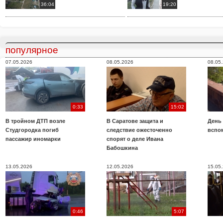
36:04
19:20
популярное
07.05.2026
08.05.2026
08.05
0:33
15:02
В тройном ДТП возле
В Саратове защита и
День
Студгородка погиб
следствие ожесточенно
вспо
пассажир иномарки
спорят о деле Ивана
Бабошкина
13.05.2026
12.05.2026
15.05
0:46
5:07