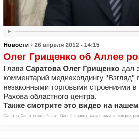
›
Новости
26 апреля 2012 - 14:15
Олег Грищенко об Аллее ро
Глава
Саратова Олег Грищенко
дал 
комментарий медиахолдингу "Взгляд" 
незаконными торговыми строениями в 
Рахова областного центра.
Также смотрите это видео на нашем
Саратов
,
Саратовская область
,
Олег Грищенко
,
глава города
,
аллея роз
,
ры