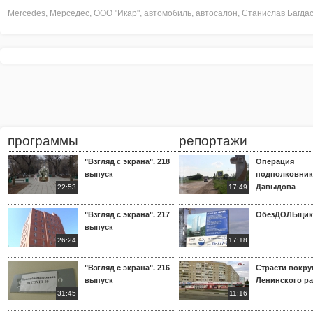
Mercedes
,
Мерседес
,
ООО "Икар"
,
автомобиль
,
автосалон
,
Станислав Багда
программы
репортажи
"Взгляд с экрана". 218
Операция
выпуск
подполковник
Давыдова
22:53
17:49
"Взгляд с экрана". 217
ОбезДОЛЬщик
выпуск
26:24
17:18
"Взгляд с экрана". 216
Страсти вокр
выпуск
Ленинского р
31:45
11:16