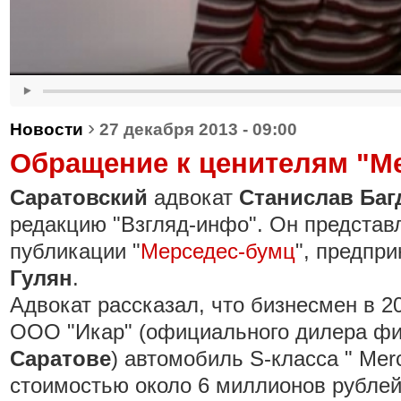
›
Новости
27 декабря 2013 - 09:00
Обращение к ценителям "М
Саратовский
адвокат
Станислав Баг
редакцию "Взгляд-инфо". Он представ
публикации "
Мерседес-бумц
", предпр
Гулян
.
Адвокат рассказал, что бизнесмен в 2
ООО "Икар" (официального дилера фи
Саратове
) автомобиль
S
-класса " Mer
стоимостью около 6 миллионов рублей.