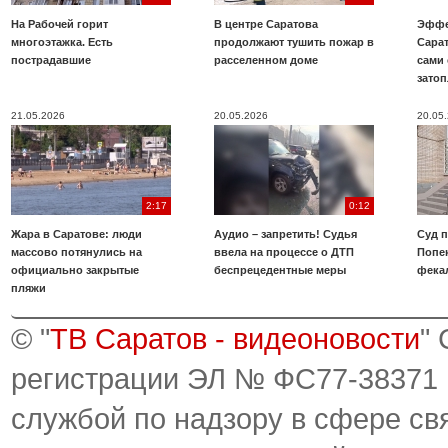
На Рабочей горит
В центре Саратова
Эффе
многоэтажка. Есть
продолжают тушить пожар в
Сара
пострадавшие
расселенном доме
сами 
зато
21.05.2026
20.05.2026
20.05
2:17
0:12
Жара в Саратове: люди
Аудио – запретить! Судья
Суд 
массово потянулись на
ввела на процессе о ДТП
Попе
официально закрытые
беспрецедентные меры
фека
пляжи
© "
ТВ Саратов - видеоновости
"
регистрации ЭЛ № ФС77-38371
службой по надзору в сфере св