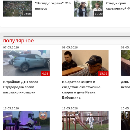
"Взгляд с экрана". 215
Стыд и срам
выпуск
саратовской 
36:04
19:20
популярное
07.05.2026
08.05.2026
08.05
0:33
15:02
В тройном ДТП возле
В Саратове защита и
День
Студгородка погиб
следствие ожесточенно
вспо
пассажир иномарки
спорят о деле Ивана
Бабошкина
13.05.2026
12.05.2026
15.05