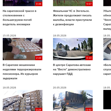
0:46
5:07
На саратовской трассе в
Фекальная ЧС в Энгельсе.
Убыт
столкновении с
Жители продолжают писать
обно
большегрузом погиб
жалобы, власти приступили
"бесп
водитель иномарки
к дезинфекции
Сара
вали
15.05.2026
18.05.2026
18.05
2:44
0:10
В Саратове мошенники
В центре Саратова автохам
«Бол
неделями терроризировали
на "Весте" демонстративно
спуск
пенсионера. Их курьеров
нарушает ПДД
сара
задержали
19.05.2026
20.05.2026
19.05
0:25
0:50