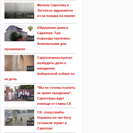
Жители Саратова и
Энгельса задыхаются
из-за пожара на свалке
0:34
Обрушение дома в
Саратове. Три
подъезда признаны
0:24
безопасными для
проживания
Саратовчанка просит
возбудить дело о
нападении
5:07
бойцовской собаки на
ее дочь
"Мы не готовы платить
за чужие праздники".
Саратовцы ждут
7:02
помощи от главы СК
СК: спецслужбы
Украины по чат-боту
готовили теракт в
5:14
Саратове