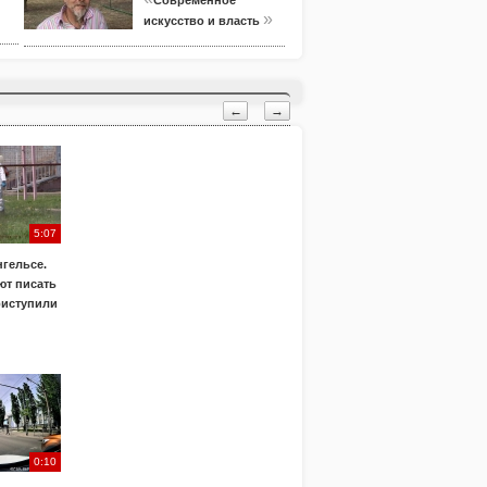
Современное
»
искусство и власть
←
→
5:07
нгельсе.
т писать
риступили
0:10