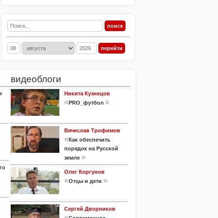
видеоблоги
и
Никита Кузнецов
«
»
PRO_футбол
Вячеслав Трофимов
«
Как обеспечить
порядок на Русской
»
земле
го
Олег Коргунов
«
»
Отцы и дети
Сергей Дворников
«