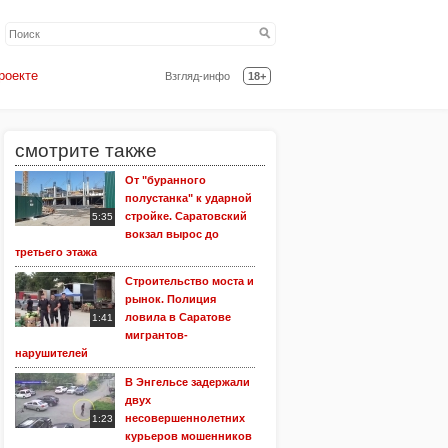
роекте
Взгляд-инфо
18+
смотрите также
От "буранного
полустанка" к ударной
стройке. Саратовский
5:35
вокзал вырос до
третьего этажа
Строительство моста и
рынок. Полиция
ловила в Саратове
1:41
мигрантов-
нарушителей
В Энгельсе задержали
двух
несовершеннолетних
1:23
курьеров мошенников