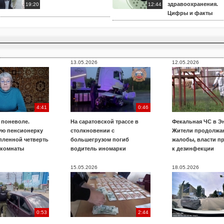
здравоохранения.
19:20
12:44
Цифры и факты
13.05.2026
12.05.2026
4:41
0:46
 поневоле.
На саратовской трассе в
Фекальная ЧС в Э
ую пенсионерку
столкновении с
Жители продолжаю
пленной четверть
большегрузом погиб
жалобы, власти п
 комнаты
водитель иномарки
к дезинфекции
15.05.2026
18.05.2026
0:53
2:44