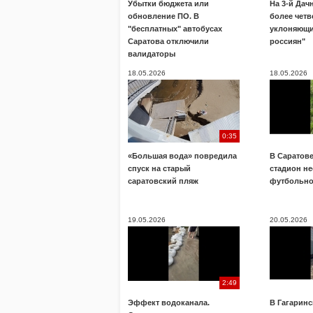
Убытки бюджета или
На 3-й Дач
обновление ПО. В
более четв
"бесплатных" автобусах
уклоняющи
Саратова отключили
россиян"
валидаторы
18.05.2026
18.05.2026
0:35
«Большая вода» повредила
В Саратове
спуск на старый
стадион н
саратовский пляж
футбольно
19.05.2026
20.05.2026
2:49
Эффект водоканала.
В Гагарин