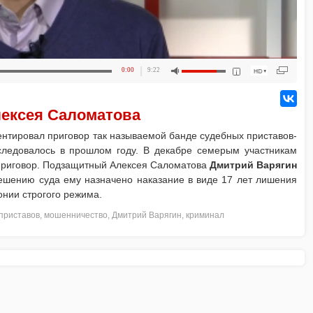
0:00
9:22
ексея Саломатова
нтировал приговор так называемой банде судебных приставов-
следовалось в прошлом году. В декабре семерым участникам
приговор. Подзащитный Алексея Саломатова
Дмитрий Варягин
решению суда ему назначено наказание в виде 17 лет лишения
онии строгого режима.
приставов
,
мошенничество
,
Дмитрий Варягин
,
криминал