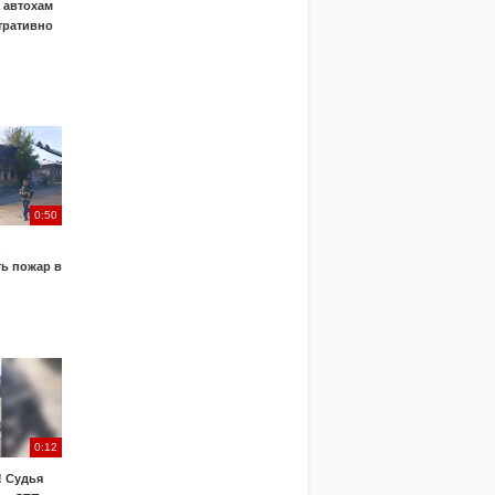
 автохам
тративно
0:50
ь пожар в
0:12
! Судья