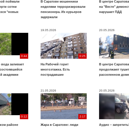
ной поймали
В Саратове мошенники
В центре Саратова
ерти сотни
неделями терроризировали
на "Весте" демонс
хся "новых
пенсионера. Их курьеров
нарушает ПДД
задержали
19.05.2026
20.05.2026
0:44
0:25
 вода заливает
На Рабочей горит
В центре Саратова
есостоявшейся
многоэтажка. Есть
продолжают тушит
й академии
пострадавшие
расселенном доме
21.05.2026
20.05.2026
0:12
2:17
ском районе
Жара в Саратове: люди
Аудио – запретить