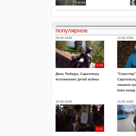
36:04
популярное
08.05.2026
12.05.2026
0:33
День Победы. Саратовцы
"Сквоттер"
вспоминают детей войны
Саратовск
лишили ку
века назад
15.05.2026
15.05.2026
2:21