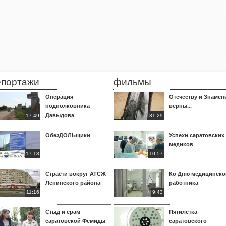
епортажи
фильмы
Операция
Отечеству и Знамен
подполковника
верны...
Давыдова
17:49
31:29
ОбезДОЛЬщики
Успехи саратовских
медиков
17:18
10:57
Страсти вокруг АТСЖ
Ко Дню медицинско
Ленинского района
работника
11:16
9:43
Стыд и срам
Пятилетка
саратовской Фемиды
саратовского