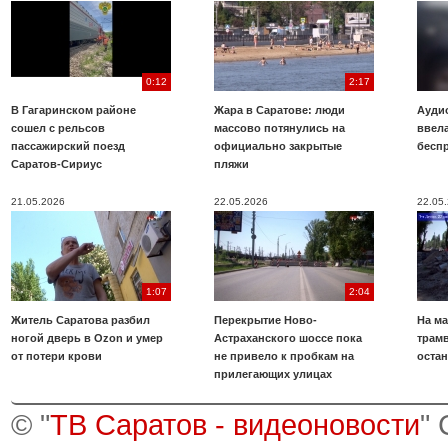
0:12
2:17
В Гагаринском районе
Жара в Саратове: люди
Аудио
сошел с рельсов
массово потянулись на
ввела
пассажирский поезд
официально закрытые
бесп
Саратов-Сириус
пляжи
21.05.2026
22.05.2026
22.05
1:07
2:04
Житель Саратова разбил
Перекрытие Ново-
На ма
ногой дверь в Ozon и умер
Астраханского шоссе пока
трамв
от потери крови
не привело к пробкам на
оста
прилегающих улицах
© "
ТВ Саратов - видеоновости
"