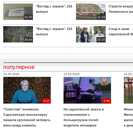
"Взгляд с экрана". 216
Страсти вокр
выпуск
Ленинского р
31:45
11:16
"Взгляд с экрана". 215
Стыд и срам
выпуск
саратовской 
36:04
19:20
популярное
12.05.2026
13.05.2026
12.05
4:41
0:46
"Сквоттер" поневоле.
На саратовской трассе в
Фекал
Саратовскую пенсионерку
столкновении с
Жите
лишили купленной четверть
большегрузом погиб
жало
века назад комнаты
водитель иномарки
к де