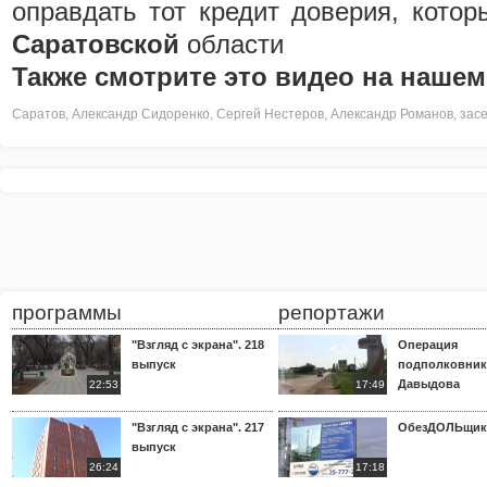
оправдать тот кредит доверия, кото
Саратовской
области
Также смотрите это видео на нашем
Саратов
,
Александр Сидоренко
,
Сергей Нестеров
,
Александр Романов
,
зас
программы
репортажи
"Взгляд с экрана". 218
Операция
выпуск
подполковник
Давыдова
22:53
17:49
"Взгляд с экрана". 217
ОбезДОЛЬщик
выпуск
26:24
17:18