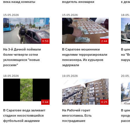
века назад комнаты
водитель иномарки
к де
15.05.2026
15.05.2026
18.05
0:53
2:44
На 3-й Дачной поймали
В Саратове мошенники
В цен
более четверти сотни
неделями терроризировали
на "В
уклоняющихся "новых
пенсионера. Их курьеров
нару
россиян"
задержали
18.05.2026
19.05.2026
20.05
0:44
0:25
В Саратове вода заливает
На Рабочей горит
В цен
стадион несостоявшейся
многоэтажка. Есть
прод
футбольной академии
пострадавшие
расс