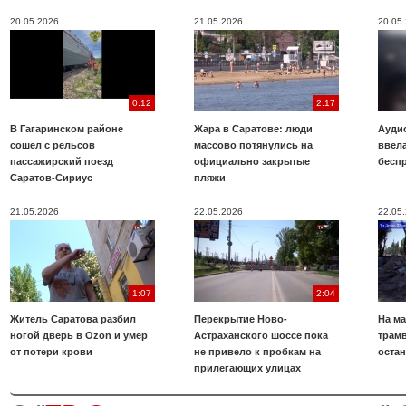
20.05.2026
21.05.2026
20.05
0:12
2:17
В Гагаринском районе
Жара в Саратове: люди
Аудио
сошел с рельсов
массово потянулись на
ввела
пассажирский поезд
официально закрытые
бесп
Саратов-Сириус
пляжи
21.05.2026
22.05.2026
22.05
1:07
2:04
Житель Саратова разбил
Перекрытие Ново-
На ма
ногой дверь в Ozon и умер
Астраханского шоссе пока
трамв
от потери крови
не привело к пробкам на
оста
прилегающих улицах