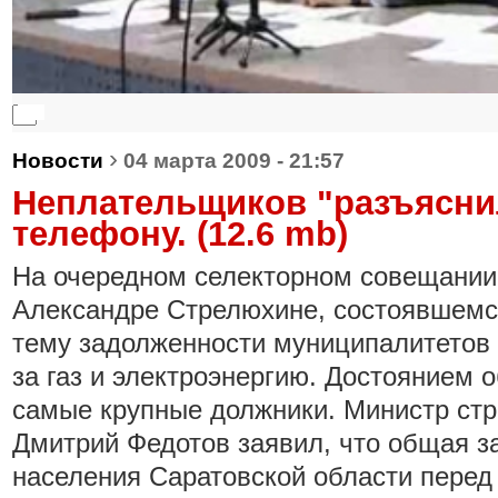
0:00
0:00
›
Новости
04 марта 2009 - 21:57
Неплательщиков "разъяснил
телефону. (12.6 mb)
На очередном селекторном совещании
Александре Стрелюхине, состоявшемся
тему задолженности муниципалитетов 
за газ и электроэнергию. Достоянием 
самые крупные должники. Министр ст
Дмитрий Федотов заявил, что общая з
населения Саратовской области пере