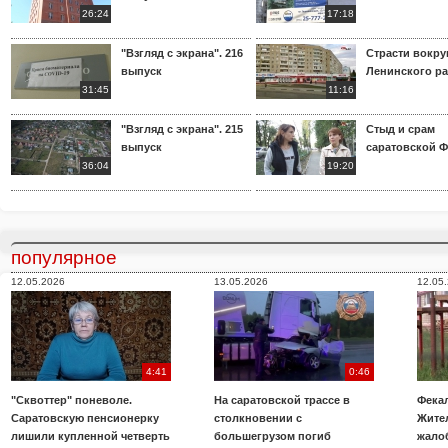
26:24
17:18
"Взгляд с экрана". 216
Страсти вокр
выпуск
Ленинского р
31:45
11:16
"Взгляд с экрана". 215
Стыд и срам
выпуск
саратовской 
36:04
19:20
популярное
12.05.2026
13.05.2026
12.05
4:41
0:46
"Сквоттер" поневоле.
На саратовской трассе в
Фекал
Саратовскую пенсионерку
столкновении с
Жите
лишили купленной четверть
большегрузом погиб
жало