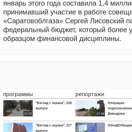
январь этого года составила 1,4 милли
принимавший участие в работе совещ
«Саратовоблгаза» Сергей Лисовский п
федеральный бюджет, который более у
образцом финансовой дисциплины.
программы
репортажи
"Взгляд с экрана". 218
Операция
выпуск
подполковник
Давыдова
22:53
17:49
"Взгляд с экрана". 217
ОбезДОЛЬщик
выпуск