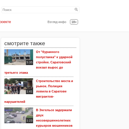
роекте
Взгляд-инфо
18+
смотрите также
От "буранного
полустанка" к ударной
стройке. Саратовский
5:35
вокзал вырос до
третьего этажа
Строительство моста и
рынок. Полиция
ловила в Саратове
1:41
мигрантов-
нарушителей
В Энгельсе задержали
двух
несовершеннолетних
1:23
курьеров мошенников