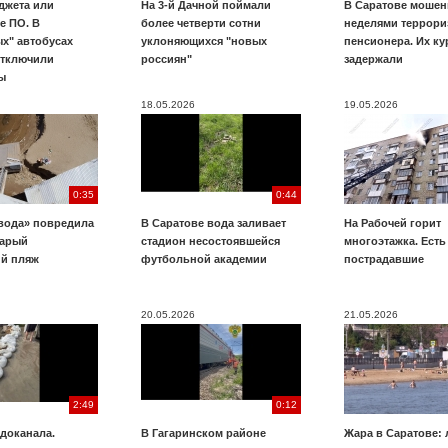
джета или
На 3-й Дачной поймали
В Саратове мошен
е ПО. В
более четверти сотни
неделями террори
х" автобусах
уклоняющихся "новых
пенсионера. Их к
отключили
россиян"
задержали
ы
18.05.2026
19.05.2026
0:35
0:44
вода» повредила
В Саратове вода заливает
На Рабочей горит
тарый
стадион несостоявшейся
многоэтажка. Есть
ий пляж
футбольной академии
пострадавшие
20.05.2026
21.05.2026
2:49
0:12
доканала.
В Гагаринском районе
Жара в Саратове: