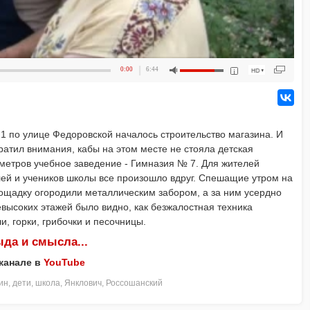
0:00
6:44
 1 по улице Федоровской началось строительство магазина. И
ратил внимания, кабы на этом месте не стояла детская
 метров учебное заведение - Гимназия № 7. Для жителей
лей и учеников школы все произошло вдруг. Спешащие утром на
лощадку огородили металлическим забором, а за ним усердно
высоких этажей было видно, как безжалостная техника
и, горки, грибочки и песочницы.
да и смысла...
 канале в
YouTube
ин
,
дети
,
школа
,
Янклович
,
Россошанский