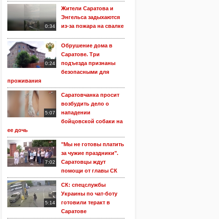
Жители Саратова и
Энгельса задыхаются
из-за пожара на свалке
0:34
Обрушение дома в
Саратове. Три
подъезда признаны
0:24
безопасными для
проживания
Саратовчанка просит
возбудить дело о
нападении
5:07
бойцовской собаки на
ее дочь
"Мы не готовы платить
за чужие праздники".
Саратовцы ждут
7:02
помощи от главы СК
СК: спецслужбы
Украины по чат-боту
готовили теракт в
5:14
Саратове