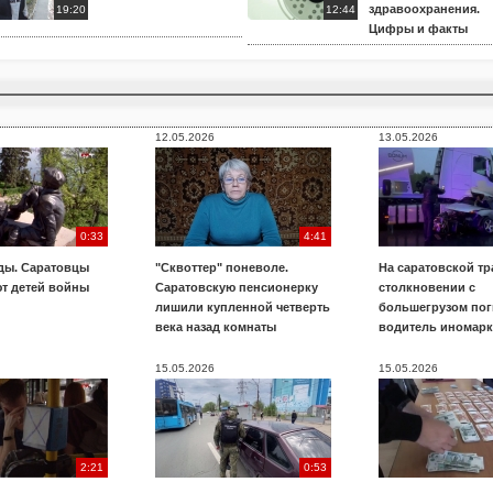
здравоохранения.
19:20
12:44
Цифры и факты
12.05.2026
13.05.2026
0:33
4:41
ды. Саратовцы
"Сквоттер" поневоле.
На саратовской тр
т детей войны
Саратовскую пенсионерку
столкновении с
лишили купленной четверть
большегрузом пог
века назад комнаты
водитель иномар
15.05.2026
15.05.2026
2:21
0:53