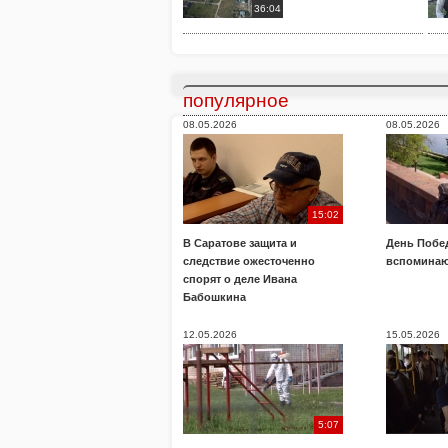
36:04
популярное
08.05.2026
08.05.2026
15:02
В Саратове защита и
День Побе
следствие ожесточенно
вспоминаю
спорят о деле Ивана
Бабошкина
12.05.2026
15.05.2026
5:07