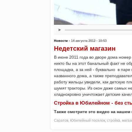
›
Новости
14 августа 2012 - 10:53
Недетский магазин
В июне 2011 года во дворе дома номер
никто бы на этот банальный факт не об
площадка, а за ней - буквально в паре
названного дома, а также преподавате
работу жильцы увидели, как детскую п
шумят тракторы. Из окон даже самых не
хладнокровно уничтожает детские качел
Стройка в Юбилейном - без сты
Также смотрите это видео на нашем
Саратов
,
Юбилейный поселок
,
стройка
,
магаз