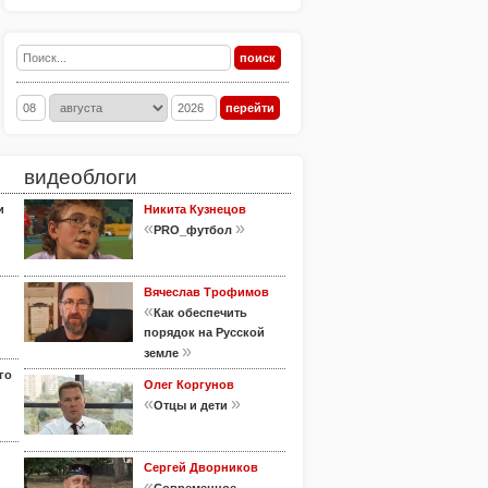
видеоблоги
и
Никита Кузнецов
«
»
PRO_футбол
Вячеслав Трофимов
«
Как обеспечить
порядок на Русской
»
земле
го
Олег Коргунов
«
»
Отцы и дети
Сергей Дворников
«