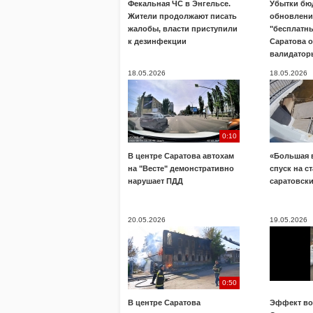
Фекальная ЧС в Энгельсе.
Убытки бю
Жители продолжают писать
обновлени
жалобы, власти приступили
"бесплатны
к дезинфекции
Саратова 
валидатор
18.05.2026
18.05.2026
0:10
В центре Саратова автохам
«Большая 
на "Весте" демонстративно
спуск на с
нарушает ПДД
саратовск
20.05.2026
19.05.2026
0:50
В центре Саратова
Эффект во