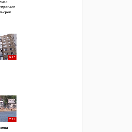
ники
зировали
урьеров
0:25
2:17
 люди