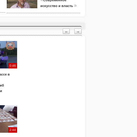
Современное
»
искусство и власть
←
→
0:46
ассе в
иб
ки
2:44