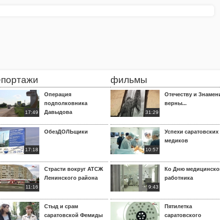
епортажи
фильмы
Операция
Отечеству и Знамен
подполковника
верны...
Давыдова
17:49
31:29
ОбезДОЛЬщики
Успехи саратовских
медиков
17:18
10:57
Страсти вокруг АТСЖ
Ко Дню медицинско
Ленинского района
работника
11:16
9:43
Стыд и срам
Пятилетка
саратовской Фемиды
саратовского