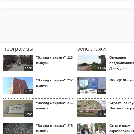
программы
репортажи
"Взгляд с экрана". 218
Операция
выпуск
подполковник
Давыдова
22:53
17:49
"Взгляд с экрана". 217
ОбезДОЛЬщик
выпуск
26:24
17:18
"Взгляд с экрана". 216
Страсти вокр
выпуск
Ленинского р
31:45
11:16
"Взгляд с экрана". 215
Стыд и срам
выпуск
саратовской 