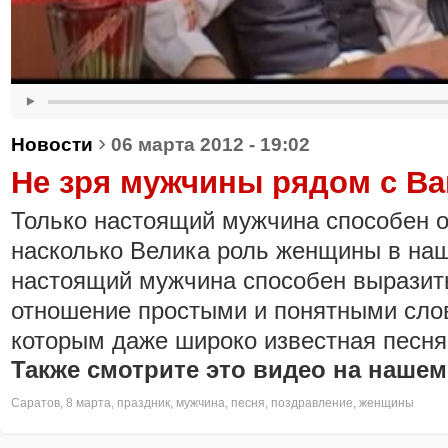
›
Новости
06 марта 2012 - 19:02
Не зря мужчины рядом с Ва
Только настоящий мужчина способен о
насколько Велика роль женщины в наш
настоящий мужчина способен выразит
отношение простыми и понятными сло
которым даже широко известная песня 
Также смотрите это видео на нашем
Саратов
,
8 марта
,
праздник
,
мужчина
,
песня
,
поздравление
,
женщины