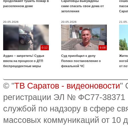
продолжают тушить пожар в
Саратовцы вынуждены
соше
расселенном доме
сами спасать свои дома от
пасс
затопления
Сара
20.05.2026
20.05.2026
21.05
0:12
9:08
Аудио – запретить! Судья
Суд приобщил к делу
Жите
ввела на процессе о ДТП
Попеко постановление о
ногой
беспрецедентные меры
фекальной ЧС
от по
© "
ТВ Саратов - видеоновости
"
регистрации ЭЛ № ФС77-38371
службой по надзору в сфере св
массовых коммуникаций от 10 д