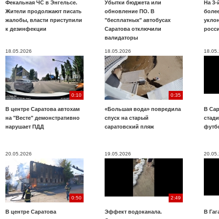
Фекальная ЧС в Энгельсе.
Убытки бюджета или
На 3-
Жители продолжают писать
обновление ПО. В
более
жалобы, власти приступили
"бесплатных" автобусах
укло
к дезинфекции
Саратова отключили
росс
валидаторы
18.05.2026
18.05.2026
18.05
0:10
0:35
В центре Саратова автохам
«Большая вода» повредила
В Сар
на "Весте" демонстративно
спуск на старый
стад
нарушает ПДД
саратовский пляж
футб
20.05.2026
19.05.2026
20.05
0:50
2:49
В центре Саратова
Эффект водоканала.
В Га