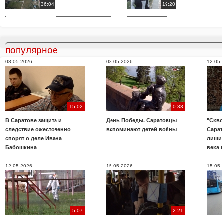
36:04
19:20
популярное
08.05.2026
08.05.2026
12.05
15:02
0:33
В Саратове защита и
День Победы. Саратовцы
"Скво
следствие ожесточенно
вспоминают детей войны
Сара
спорят о деле Ивана
лиши
Бабошкина
века 
12.05.2026
15.05.2026
15.05
5:07
2:21