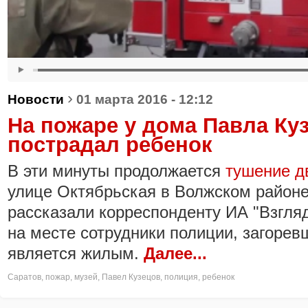
›
Новости
01 марта 2016 - 12:12
На пожаре у дома Павла Ку
пострадал ребенок
В эти минуты продолжается
тушение д
улице Октябрьская в Волжском районе
рассказали корреспонденту ИА "Взгля
на месте сотрудники полиции, загорев
является жилым.
Далее...
Саратов
,
пожар
,
музей
,
Павел Кузецов
,
полиция
,
ребенок