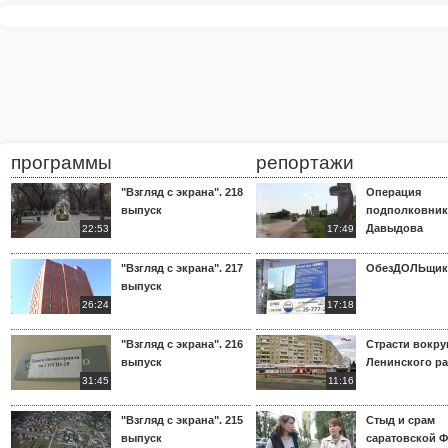
программы
репортажи
"Взгляд с экрана". 218
Операция
выпуск
подполковник
Давыдова
22:53
17:49
"Взгляд с экрана". 217
ОбезДОЛЬщик
выпуск
26:24
17:18
"Взгляд с экрана". 216
Страсти вокр
выпуск
Ленинского р
31:45
11:16
"Взгляд с экрана". 215
Стыд и срам
выпуск
саратовской 