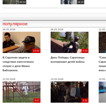
36:04
19:20
популярное
08.05.2026
08.05.2026
12.05
15:02
0:33
В Саратове защита и
День Победы. Саратовцы
"Скво
следствие ожесточенно
вспоминают детей войны
Сара
спорят о деле Ивана
лиши
Бабошкина
века 
12.05.2026
15.05.2026
15.05
5:07
2:21