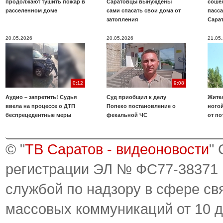
продолжают тушить пожар в
Саратовцы вынуждены
соше
расселенном доме
сами спасать свои дома от
пасс
затопления
Сара
20.05.2026
20.05.2026
21.05
0:12
9:08
Аудио – запретить! Судья
Суд приобщил к делу
Жите
ввела на процессе о ДТП
Попеко постановление о
ногой
беспрецедентные меры
фекальной ЧС
от по
© "
ТВ Саратов - видеоновости
"
регистрации ЭЛ № ФС77-38371
службой по надзору в сфере св
массовых коммуникаций от 10 д