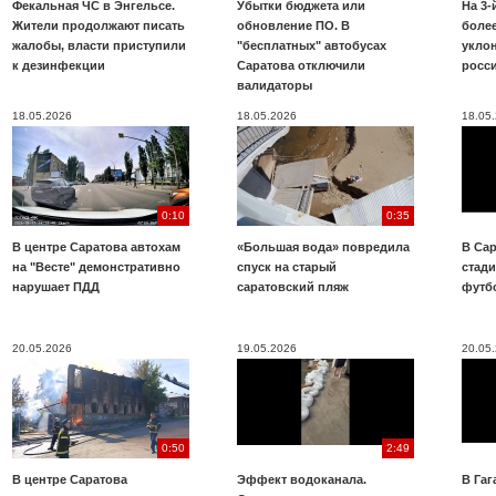
Фекальная ЧС в Энгельсе.
Убытки бюджета или
На 3-
Жители продолжают писать
обновление ПО. В
более
жалобы, власти приступили
"бесплатных" автобусах
укло
к дезинфекции
Саратова отключили
росс
валидаторы
18.05.2026
18.05.2026
18.05
0:10
0:35
В центре Саратова автохам
«Большая вода» повредила
В Сар
на "Весте" демонстративно
спуск на старый
стад
нарушает ПДД
саратовский пляж
футб
20.05.2026
19.05.2026
20.05
0:50
2:49
В центре Саратова
Эффект водоканала.
В Га