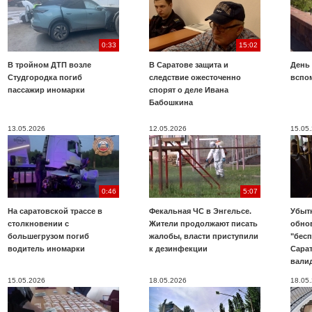
0:33
15:02
В тройном ДТП возле
В Саратове защита и
День
Студгородка погиб
следствие ожесточенно
вспо
пассажир иномарки
спорят о деле Ивана
Бабошкина
13.05.2026
12.05.2026
15.05
0:46
5:07
На саратовской трассе в
Фекальная ЧС в Энгельсе.
Убыт
столкновении с
Жители продолжают писать
обно
большегрузом погиб
жалобы, власти приступили
"бесп
водитель иномарки
к дезинфекции
Сара
вали
15.05.2026
18.05.2026
18.05