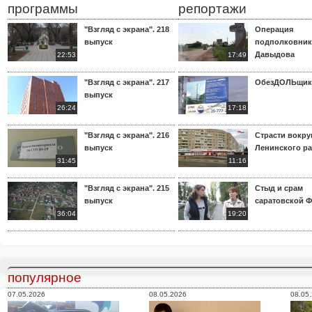
программы
репортажи
"Взгляд с экрана". 218
Операция
выпуск
подполковник
Давыдова
22:53
17:49
"Взгляд с экрана". 217
ОбезДОЛЬщик
выпуск
26:24
17:18
"Взгляд с экрана". 216
Страсти вокр
выпуск
Ленинского р
31:45
11:16
"Взгляд с экрана". 215
Стыд и срам
выпуск
саратовской 
36:04
19:20
популярное
07.05.2026
08.05.2026
08.05