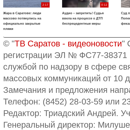
2:17
0:12
Жара в Саратове: люди
Аудио – запретить! Судья
Суд 
массово потянулись на
ввела на процессе о ДТП
Попе
официально закрытые
беспрецедентные меры
фека
пляжи
© "
ТВ Саратов - видеоновости
"
регистрации ЭЛ № ФС77-38371
службой по надзору в сфере св
массовых коммуникаций от 10 д
Замечания и предложения напр
Телефон: (8452) 28-03-59 или 2
Редактор: Триадский Андрей. У
Генеральный директор: Милуше