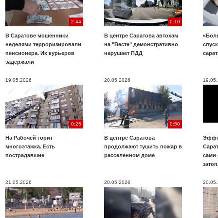
2:44
0:10
В Саратове мошенники
В центре Саратова автохам
«Бол
неделями терроризировали
на "Весте" демонстративно
спуск
пенсионера. Их курьеров
нарушает ПДД
сара
задержали
19.05.2026
20.05.2026
19.05
0:25
0:50
На Рабочей горит
В центре Саратова
Эффе
многоэтажка. Есть
продолжают тушить пожар в
Сара
пострадавшие
расселенном доме
сами 
зато
21.05.2026
20.05.2026
20.05