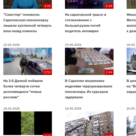
4:41
0:46
"Сквоттер" поневоле.
На саратовской трассе в
Фекал
Саратовскую пенсионерку
столкновении с
Жите
лишили купленной четверть
большегрузом погиб
жало
века назад комнаты
водитель иномарки
к де
15.05.2026
15.05.2026
18.05
0:53
2:44
На 3-й Дачной поймали
В Саратове мошенники
В цен
более четверти сотни
неделями терроризировали
на "В
уклоняющихся "новых
пенсионера. Их курьеров
нару
россиян"
задержали
18.05.2026
19.05.2026
20.05
0:44
0:25