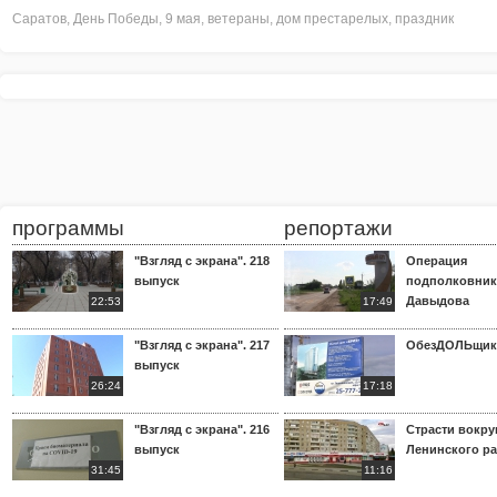
Саратов
,
День Победы
,
9 мая
,
ветераны
,
дом престарелых
,
праздник
программы
репортажи
"Взгляд с экрана". 218
Операция
выпуск
подполковник
Давыдова
22:53
17:49
"Взгляд с экрана". 217
ОбезДОЛЬщик
выпуск
26:24
17:18
"Взгляд с экрана". 216
Страсти вокр
выпуск
Ленинского р
31:45
11:16