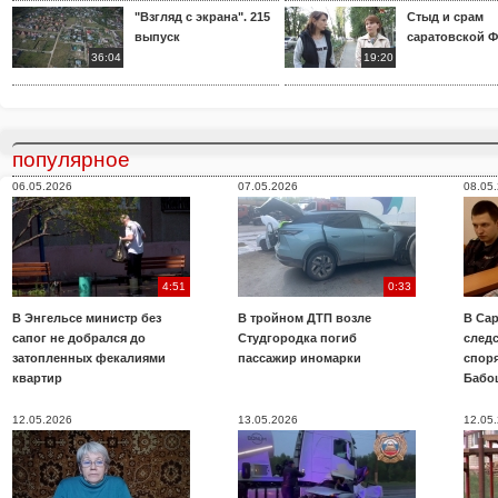
"Взгляд с экрана". 215
Стыд и срам
выпуск
саратовской 
36:04
19:20
популярное
06.05.2026
07.05.2026
08.05
4:51
0:33
В Энгельсе министр без
В тройном ДТП возле
В Сар
сапог не добрался до
Студгородка погиб
след
затопленных фекалиями
пассажир иномарки
споря
квартир
Бабо
12.05.2026
13.05.2026
12.05