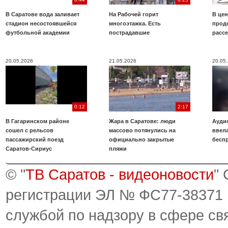
В Саратове вода заливает
На Рабочей горит
В цен
стадион несостоявшейся
многоэтажка. Есть
прод
футбольной академии
пострадавшие
расс
20.05.2026
21.05.2026
20.05
0:12
2:17
В Гагаринском районе
Жара в Саратове: люди
Аудио
сошел с рельсов
массово потянулись на
ввела
пассажирский поезд
официально закрытые
бесп
Саратов-Сириус
пляжи
© "
ТВ Саратов - видеоновости
"
регистрации ЭЛ № ФС77-38371
службой по надзору в сфере св