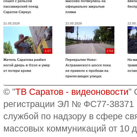
сошел с рельсов
массово потянулись на
ввела
пассажирский поезд
официально закрытые
бесп
Саратов-Сириус
пляжи
21.05.2026
22.05.2026
22.05
1:07
2:04
Житель Саратова разбил
Перекрытие Ново-
На ма
ногой дверь в Ozon и умер
Астраханского шоссе пока
трамв
от потери крови
не привело к пробкам на
оста
прилегающих улицах
© "
ТВ Саратов - видеоновости
"
регистрации ЭЛ № ФС77-38371
службой по надзору в сфере св
массовых коммуникаций от 10 д