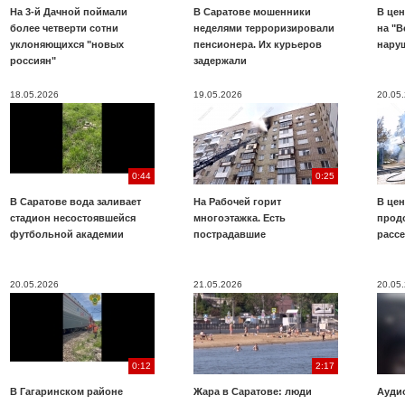
На 3-й Дачной поймали
В Саратове мошенники
В цен
более четверти сотни
неделями терроризировали
на "В
уклоняющихся "новых
пенсионера. Их курьеров
нару
россиян"
задержали
18.05.2026
19.05.2026
20.05
0:44
0:25
В Саратове вода заливает
На Рабочей горит
В цен
стадион несостоявшейся
многоэтажка. Есть
прод
футбольной академии
пострадавшие
расс
20.05.2026
21.05.2026
20.05
0:12
2:17
В Гагаринском районе
Жара в Саратове: люди
Аудио