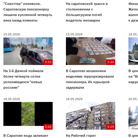
"Сквоттер" поневоле.
На саратовской трассе в
Фекал
Саратовскую пенсионерку
столкновении с
Жите
лишили купленной четверть
большегрузом погиб
жало
века назад комнаты
водитель иномарки
к де
15.05.2026
15.05.2026
18.05
0:53
2:44
На 3-й Дачной поймали
В Саратове мошенники
В цен
более четверти сотни
неделями терроризировали
на "В
уклоняющихся "новых
пенсионера. Их курьеров
нару
россиян"
задержали
18.05.2026
19.05.2026
20.05
0:44
0:25
В Саратове вода заливает
На Рабочей горит
В цен