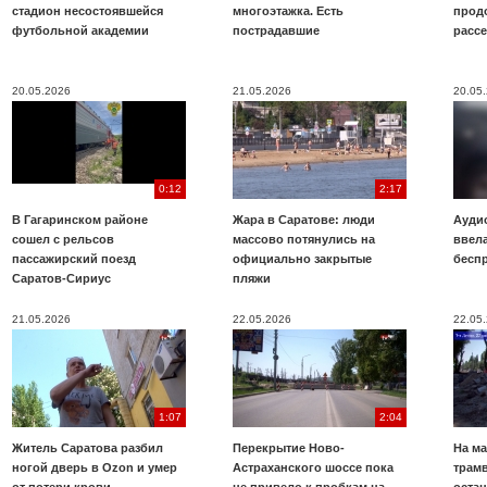
стадион несостоявшейся
многоэтажка. Есть
прод
футбольной академии
пострадавшие
расс
20.05.2026
21.05.2026
20.05
0:12
2:17
В Гагаринском районе
Жара в Саратове: люди
Аудио
сошел с рельсов
массово потянулись на
ввела
пассажирский поезд
официально закрытые
бесп
Саратов-Сириус
пляжи
21.05.2026
22.05.2026
22.05
1:07
2:04
Житель Саратова разбил
Перекрытие Ново-
На ма
ногой дверь в Ozon и умер
Астраханского шоссе пока
трамв