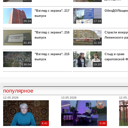
"Взгляд с экрана". 217
ОбезДОЛЬщик
выпуск
26:24
17:18
"Взгляд с экрана". 216
Страсти вокр
выпуск
Ленинского р
31:45
11:16
"Взгляд с экрана". 215
Стыд и срам
выпуск
саратовской 
36:04
19:20
популярное
12.05.2026
13.05.2026
12.05
4:41
0:46