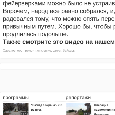
фейерверками можно было не устраив
Впрочем, народ все равно собрался, и
радовался тому, что можно опять пере
привычным путем. Хорошо бы, чтобы р
продлилась подольше.
Также смотрите это видео на нашем
Саратов
,
мост
,
ремонт
,
открытие
,
салют
,
байкеры
программы
репортажи
"Взгляд с экрана". 218
Операция
выпуск
подполковник
Давыдова
22:53
17:49