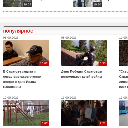
36:04
19:20
популярное
08.05.2026
08.05.2026
12.05
15:02
0:33
В Саратове защита и
День Победы. Саратовцы
"Скво
следствие ожесточенно
вспоминают детей войны
Сара
спорят о деле Ивана
лиши
Бабошкина
века 
12.05.2026
15.05.2026
15.05
5:07
2:21