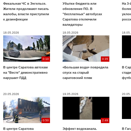
Фекальная ЧС в Энгельсе.
Убытки бюджета или
На 3-
Жители продолжают писать
обновление ПО. В
более
жалобы, власти приступили
"бесплатных" автобусах
укло
к дезинфекции
Саратова отключили
росс
валидаторы
18.05.2026
18.05.2026
18.05
0:10
0:35
В центре Саратова автохам
«Большая вода» повредила
В Сар
на "Весте" демонстративно
спуск на старый
стад
нарушает ПДД
саратовский пляж
футб
20.05.2026
19.05.2026
20.05
0:50
2:49
В центре Саратова
Эффект водоканала.
В Га