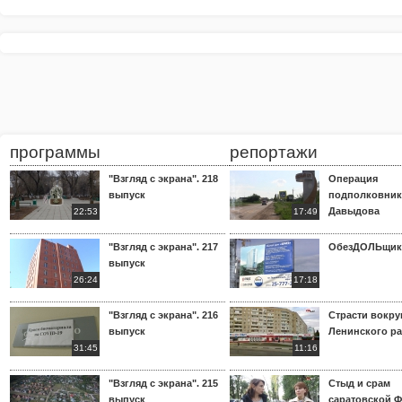
программы
репортажи
"Взгляд с экрана". 218
Операция
выпуск
подполковник
Давыдова
22:53
17:49
"Взгляд с экрана". 217
ОбезДОЛЬщик
выпуск
26:24
17:18
"Взгляд с экрана". 216
Страсти вокр
выпуск
Ленинского р
31:45
11:16
"Взгляд с экрана". 215
Стыд и срам
выпуск
саратовской 