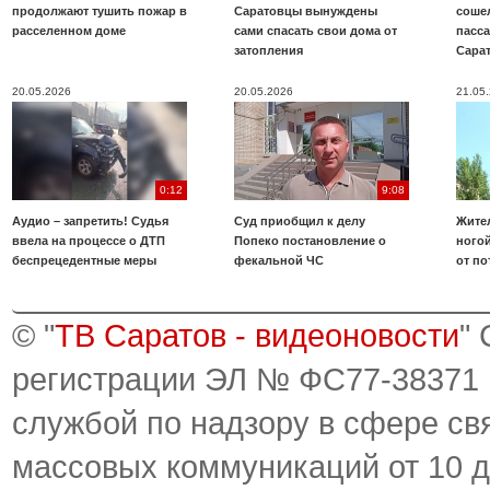
продолжают тушить пожар в
Саратовцы вынуждены
соше
расселенном доме
сами спасать свои дома от
пасс
затопления
Сара
20.05.2026
20.05.2026
21.05
0:12
9:08
Аудио – запретить! Судья
Суд приобщил к делу
Жите
ввела на процессе о ДТП
Попеко постановление о
ногой
беспрецедентные меры
фекальной ЧС
от по
© "
ТВ Саратов - видеоновости
"
регистрации ЭЛ № ФС77-38371
службой по надзору в сфере св
массовых коммуникаций от 10 д