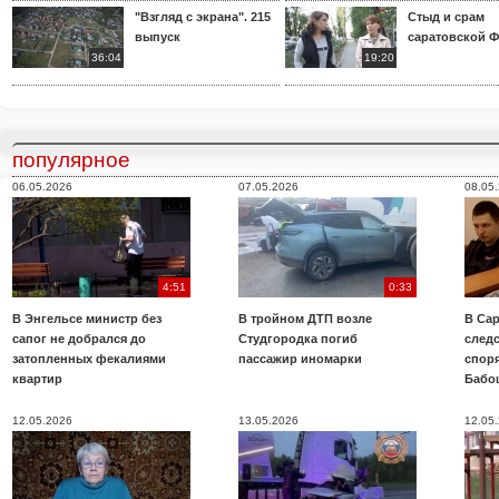
"Взгляд с экрана". 215
Стыд и срам
выпуск
саратовской 
36:04
19:20
популярное
06.05.2026
07.05.2026
08.05
4:51
0:33
В Энгельсе министр без
В тройном ДТП возле
В Сар
сапог не добрался до
Студгородка погиб
след
затопленных фекалиями
пассажир иномарки
споря
квартир
Бабо
12.05.2026
13.05.2026
12.05