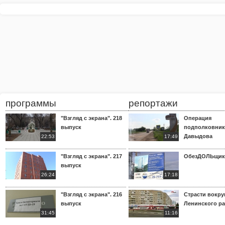
программы
репортажи
"Взгляд с экрана". 218
Операция
выпуск
подполковник
Давыдова
22:53
17:49
"Взгляд с экрана". 217
ОбезДОЛЬщик
выпуск
26:24
17:18
"Взгляд с экрана". 216
Страсти вокр
выпуск
Ленинского р
31:45
11:16