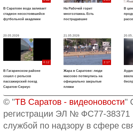
В Саратове вода заливает
На Рабочей горит
В цен
стадион несостоявшейся
многоэтажка. Есть
прод
футбольной академии
пострадавшие
расс
20.05.2026
21.05.2026
20.05
0:12
2:17
В Гагаринском районе
Жара в Саратове: люди
Аудио
сошел с рельсов
массово потянулись на
ввела
пассажирский поезд
официально закрытые
бесп
Саратов-Сириус
пляжи
© "
ТВ Саратов - видеоновости
"
регистрации ЭЛ № ФС77-38371
службой по надзору в сфере св