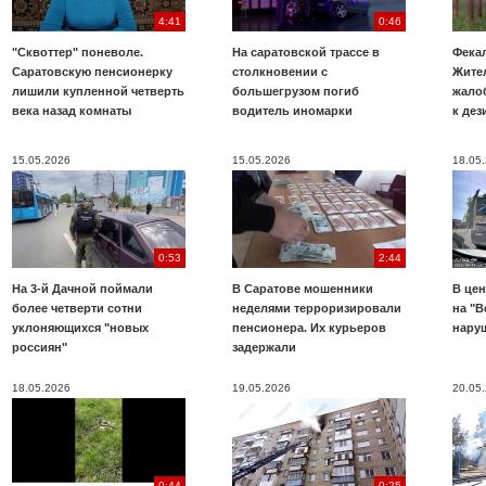
4:41
0:46
"Сквоттер" поневоле.
На саратовской трассе в
Фекал
Саратовскую пенсионерку
столкновении с
Жите
лишили купленной четверть
большегрузом погиб
жало
века назад комнаты
водитель иномарки
к де
15.05.2026
15.05.2026
18.05
0:53
2:44
На 3-й Дачной поймали
В Саратове мошенники
В цен
более четверти сотни
неделями терроризировали
на "В
уклоняющихся "новых
пенсионера. Их курьеров
нару
россиян"
задержали
18.05.2026
19.05.2026
20.05
0:44
0:25