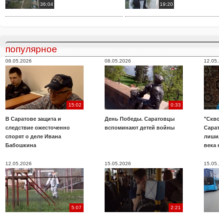
36:04
19:20
популярное
08.05.2026
08.05.2026
12.05
15:02
0:33
В Саратове защита и
День Победы. Саратовцы
"Скво
следствие ожесточенно
вспоминают детей войны
Сара
спорят о деле Ивана
лиши
Бабошкина
века 
12.05.2026
15.05.2026
15.05
5:07
2:21