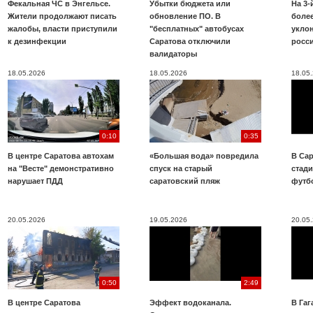
Фекальная ЧС в Энгельсе.
Убытки бюджета или
На 3-
Жители продолжают писать
обновление ПО. В
более
жалобы, власти приступили
"бесплатных" автобусах
укло
к дезинфекции
Саратова отключили
росс
валидаторы
18.05.2026
18.05.2026
18.05
0:10
0:35
В центре Саратова автохам
«Большая вода» повредила
В Сар
на "Весте" демонстративно
спуск на старый
стад
нарушает ПДД
саратовский пляж
футб
20.05.2026
19.05.2026
20.05
0:50
2:49
В центре Саратова
Эффект водоканала.
В Га