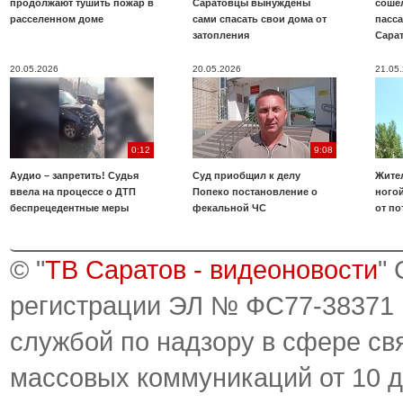
продолжают тушить пожар в
Саратовцы вынуждены
соше
расселенном доме
сами спасать свои дома от
пасс
затопления
Сара
20.05.2026
20.05.2026
21.05
0:12
9:08
Аудио – запретить! Судья
Суд приобщил к делу
Жите
ввела на процессе о ДТП
Попеко постановление о
ногой
беспрецедентные меры
фекальной ЧС
от по
© "
ТВ Саратов - видеоновости
"
регистрации ЭЛ № ФС77-38371
службой по надзору в сфере св
массовых коммуникаций от 10 д