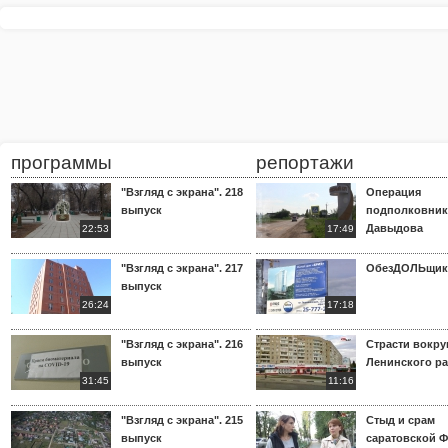
программы
репортажи
"Взгляд с экрана". 218
Операция
выпуск
подполковник
Давыдова
22:53
17:49
"Взгляд с экрана". 217
ОбезДОЛЬщик
выпуск
26:24
17:18
"Взгляд с экрана". 216
Страсти вокр
выпуск
Ленинского р
31:45
11:16
"Взгляд с экрана". 215
Стыд и срам
выпуск
саратовской 