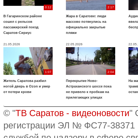
0:12
2:17
В Гагаринском районе
Жара в Саратове: люди
Аудио
сошел с рельсов
массово потянулись на
ввела
пассажирский поезд
официально закрытые
бесп
Саратов-Сириус
пляжи
21.05.2026
22.05.2026
22.05
1:07
2:04
Житель Саратова разбил
Перекрытие Ново-
На ма
ногой дверь в Ozon и умер
Астраханского шоссе пока
трамв
от потери крови
не привело к пробкам на
оста
прилегающих улицах
© "
ТВ Саратов - видеоновости
"
регистрации ЭЛ № ФС77-38371
службой по надзору в сфере св