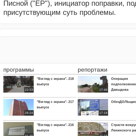
Писной ("ЕР"), инициатор поправки, п
присутствующим суть проблемы.
программы
репортажи
"Взгляд с экрана". 218
Операция
выпуск
подполковник
Давыдова
22:53
17:49
"Взгляд с экрана". 217
ОбезДОЛЬщик
выпуск
26:24
17:18
"Взгляд с экрана". 216
Страсти вокр
выпуск
Ленинского р
31:45
11:16