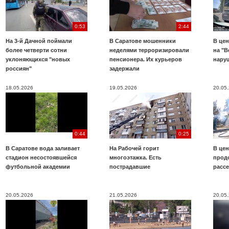
0:53
2:44
На 3-й Дачной поймали
В Саратове мошенники
В цен
более четверти сотни
неделями терроризировали
на "В
уклоняющихся "новых
пенсионера. Их курьеров
нару
россиян"
задержали
18.05.2026
19.05.2026
20.05
0:44
0:25
В Саратове вода заливает
На Рабочей горит
В цен
стадион несостоявшейся
многоэтажка. Есть
прод
футбольной академии
пострадавшие
расс
20.05.2026
21.05.2026
20.05