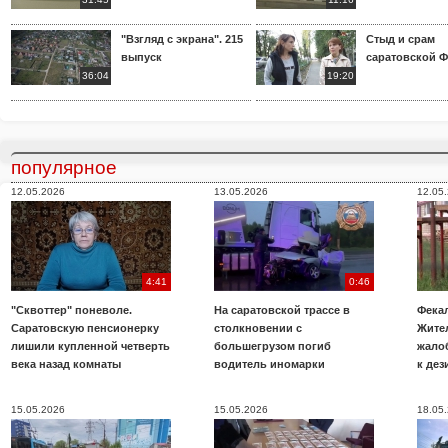
"Взгляд с экрана". 215
Стыд и срам
выпуск
саратовской 
36:04
19:20
популярное
12.05.2026
13.05.2026
12.05
4:41
0:46
"Сквоттер" поневоле.
На саратовской трассе в
Фекал
Саратовскую пенсионерку
столкновении с
Жите
лишили купленной четверть
большегрузом погиб
жало
века назад комнаты
водитель иномарки
к де
15.05.2026
15.05.2026
18.05