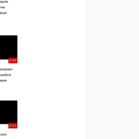
ймали
тни
овых
0:44
аливает
вшейся
емии
0:12
йоне