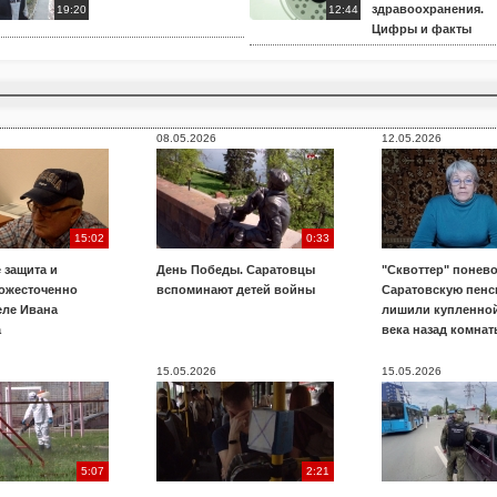
здравоохранения.
19:20
12:44
Цифры и факты
08.05.2026
12.05.2026
15:02
0:33
 защита и
День Победы. Саратовцы
"Сквоттер" понево
 ожесточенно
вспоминают детей войны
Саратовскую пенс
еле Ивана
лишили купленной
а
века назад комнат
15.05.2026
15.05.2026
5:07
2:21