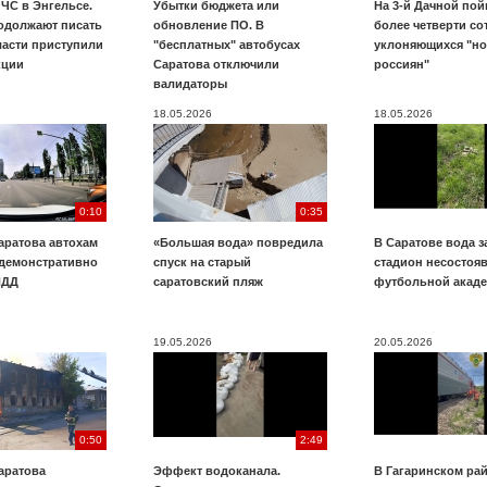
ЧС в Энгельсе.
Убытки бюджета или
На 3-й Дачной по
одолжают писать
обновление ПО. В
более четверти со
ласти приступили
"бесплатных" автобусах
уклоняющихся "н
кции
Саратова отключили
россиян"
валидаторы
18.05.2026
18.05.2026
0:10
0:35
аратова автохам
«Большая вода» повредила
В Саратове вода з
 демонстративно
спуск на старый
стадион несостоя
ПДД
саратовский пляж
футбольной акад
19.05.2026
20.05.2026
0:50
2:49
аратова
Эффект водоканала.
В Гагаринском ра