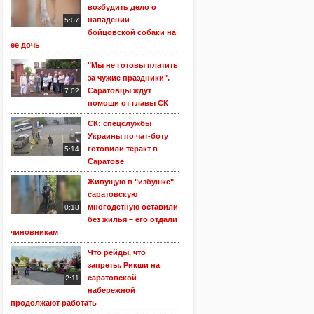
возбудить дело о
нападении
5:07
бойцовской собаки на
ее дочь
"Мы не готовы платить
за чужие праздники".
Саратовцы ждут
7:02
помощи от главы СК
СК: спецслужбы
Украины по чат-боту
готовили теракт в
5:14
Саратове
Живущую в "избушке"
саратовскую
многодетную оставили
0:18
без жилья – его отдали
чиновникам
Что рейды, что
запреты. Рикши на
саратовской
2:11
набережной
продолжают работать