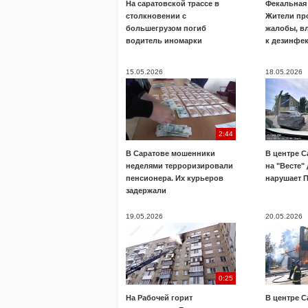
На саратовской трассе в
Фекальная 
столкновении с
Жители пр
большегрузом погиб
жалобы, в
водитель иномарки
к дезинфе
15.05.2026
18.05.2026
2:44
В Саратове мошенники
В центре С
неделями терроризировали
на "Весте"
пенсионера. Их курьеров
нарушает 
задержали
19.05.2026
20.05.2026
0:25
На Рабочей горит
В центре С