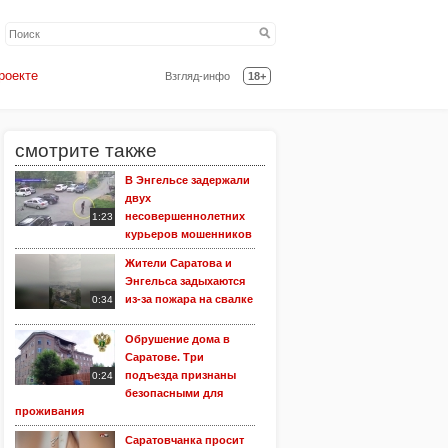
роекте
Взгляд-инфо
18+
смотрите также
В Энгельсе задержали
двух
несовершеннолетних
1:23
курьеров мошенников
Жители Саратова и
Энгельса задыхаются
из-за пожара на свалке
0:34
Обрушение дома в
Саратове. Три
подъезда признаны
0:24
безопасными для
проживания
Саратовчанка просит