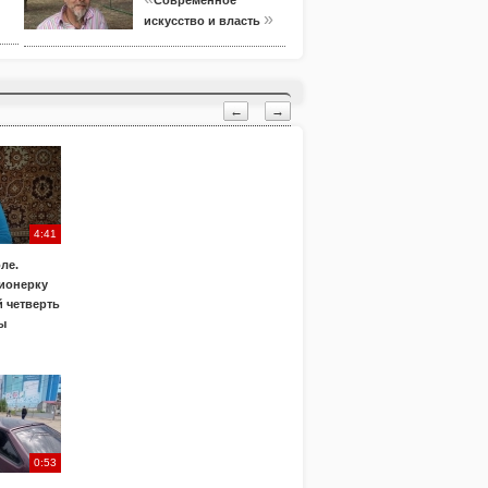
Современное
»
искусство и власть
←
→
4:41
ле.
ионерку
 четверть
ы
0:53