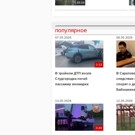
36:04
популярное
07.05.2026
08.05.2026
0:33
В тройном ДТП возле
В Саратове
Студгородка погиб
следствие
пассажир иномарки
спорят о д
Бабошкин
13.05.2026
12.05.2026
0:46