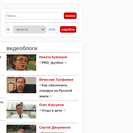
видеоблоги
и
Никита Кузнецов
«
»
PRO_футбол
Вячеслав Трофимов
«
Как обеспечить
порядок на Русской
»
земле
го
Олег Коргунов
«
»
Отцы и дети
Сергей Дворников
«