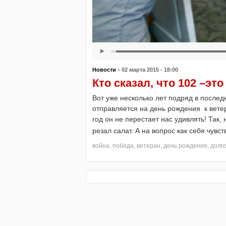
›
Новости
02 марта 2015 - 18:00
Кто сказал, что 102 –это
Вот уже несколько лет подряд в после
отправляется на день рождения к вет
год он не перестает нас удивлять! Так,
резал салат. А на вопрос как себя чувс
война
,
победа
,
ветеран
,
день рождения
,
долг