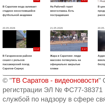
В Саратове вода заливает
На Рабочей горит
В цен
стадион несостоявшейся
многоэтажка. Есть
прод
футбольной академии
пострадавшие
расс
20.05.2026
21.05.2026
20.05
0:12
2:17
В Гагаринском районе
Жара в Саратове: люди
Аудио
сошел с рельсов
массово потянулись на
ввела
пассажирский поезд
официально закрытые
бесп
Саратов-Сириус
пляжи
© "
ТВ Саратов - видеоновости
"
регистрации ЭЛ № ФС77-38371
службой по надзору в сфере св