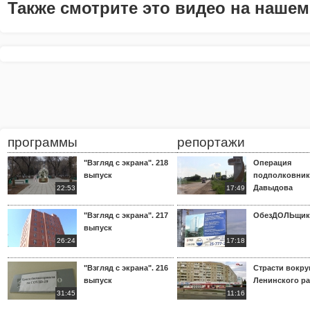
Также смотрите это видео на нашем
программы
репортажи
"Взгляд с экрана". 218
Операция
выпуск
подполковник
Давыдова
22:53
17:49
"Взгляд с экрана". 217
ОбезДОЛЬщик
выпуск
26:24
17:18
"Взгляд с экрана". 216
Страсти вокр
выпуск
Ленинского р
31:45
11:16