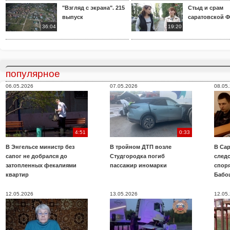
"Взгляд с экрана". 215
Стыд и срам
выпуск
саратовской 
36:04
19:20
популярное
06.05.2026
07.05.2026
08.05
4:51
0:33
В Энгельсе министр без
В тройном ДТП возле
В Сар
сапог не добрался до
Студгородка погиб
след
затопленных фекалиями
пассажир иномарки
споря
квартир
Бабо
12.05.2026
13.05.2026
12.05