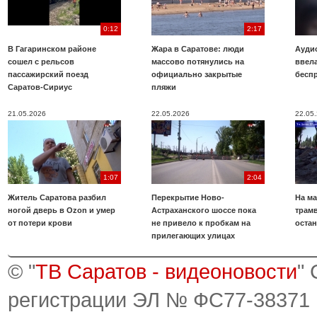
0:12
2:17
В Гагаринском районе
Жара в Саратове: люди
Аудио
сошел с рельсов
массово потянулись на
ввела
пассажирский поезд
официально закрытые
бесп
Саратов-Сириус
пляжи
21.05.2026
22.05.2026
22.05
1:07
2:04
Житель Саратова разбил
Перекрытие Ново-
На ма
ногой дверь в Ozon и умер
Астраханского шоссе пока
трамв
от потери крови
не привело к пробкам на
оста
прилегающих улицах
© "
ТВ Саратов - видеоновости
"
регистрации ЭЛ № ФС77-38371