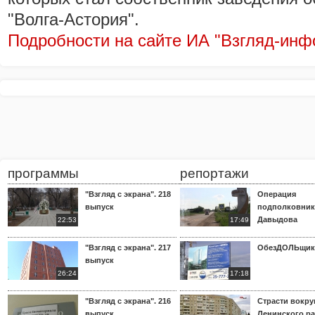
"Волга-Астория".
Подробности на сайте ИА "Взгляд-инф
программы
репортажи
"Взгляд с экрана". 218
Операция
выпуск
подполковник
Давыдова
22:53
17:49
"Взгляд с экрана". 217
ОбезДОЛЬщик
выпуск
26:24
17:18
"Взгляд с экрана". 216
Страсти вокр
выпуск
Ленинского р