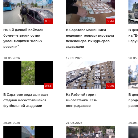
0:53
2:44
На 3-й Дачной поймали
В Саратове мошенники
В цен
более четверти сотни
неделями терроризировали
на "В
уклоняющихся "новых
пенсионера. Их курьеров
нару
россиян"
задержали
18.05.2026
19.05.2026
20.05
0:44
0:25
В Саратове вода заливает
На Рабочей горит
В цен
стадион несостоявшейся
многоэтажка. Есть
прод
футбольной академии
пострадавшие
расс
20.05.2026
21.05.2026
20.05