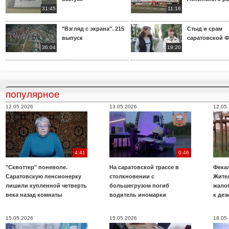
31:45
11:16
"Взгляд с экрана". 215
Стыд и срам
выпуск
саратовской 
36:04
19:20
популярное
12.05.2026
13.05.2026
12.05
4:41
0:46
"Сквоттер" поневоле.
На саратовской трассе в
Фекал
Саратовскую пенсионерку
столкновении с
Жите
лишили купленной четверть
большегрузом погиб
жало
века назад комнаты
водитель иномарки
к де
15.05.2026
15.05.2026
18.05