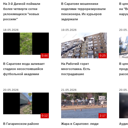
На 3-й Дачной поймали
В Саратове мошенники
В цен
более четверти сотни
неделями терроризировали
на "В
уклоняющихся "новых
пенсионера. Их курьеров
нару
россиян"
задержали
18.05.2026
19.05.2026
20.05
0:44
0:25
В Саратове вода заливает
На Рабочей горит
В цен
стадион несостоявшейся
многоэтажка. Есть
прод
футбольной академии
пострадавшие
расс
20.05.2026
21.05.2026
20.05
0:12
2:17
В Гагаринском районе
Жара в Саратове: люди
Аудио