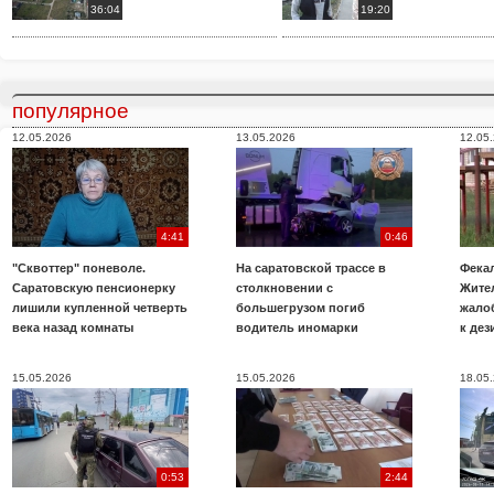
36:04
19:20
популярное
12.05.2026
13.05.2026
12.05
4:41
0:46
"Сквоттер" поневоле.
На саратовской трассе в
Фекал
Саратовскую пенсионерку
столкновении с
Жите
лишили купленной четверть
большегрузом погиб
жало
века назад комнаты
водитель иномарки
к де
15.05.2026
15.05.2026
18.05
0:53
2:44