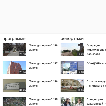
программы
репортажи
"Взгляд с экрана". 218
Операция
выпуск
подполковник
Давыдова
22:53
17:49
"Взгляд с экрана". 217
ОбезДОЛЬщик
выпуск
26:24
17:18
"Взгляд с экрана". 216
Страсти вокр
выпуск
Ленинского р
31:45
11:16
"Взгляд с экрана". 215
Стыд и срам
выпуск
саратовской 