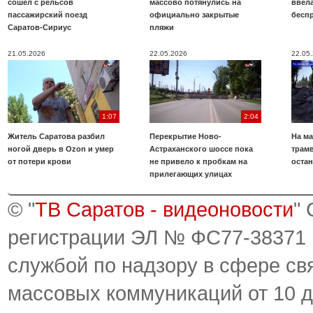
сошел с рельсов
массово потянулись на
ввела
пассажирский поезд
официально закрытые
бесп
Саратов-Сириус
пляжи
21.05.2026
22.05.2026
22.05
1:07
2:04
Житель Саратова разбил
Перекрытие Ново-
На ма
ногой дверь в Ozon и умер
Астраханского шоссе пока
трамв
от потери крови
не привело к пробкам на
оста
прилегающих улицах
© "
ТВ Саратов - видеоновости
"
регистрации ЭЛ № ФС77-38371
службой по надзору в сфере св
массовых коммуникаций от 10 д