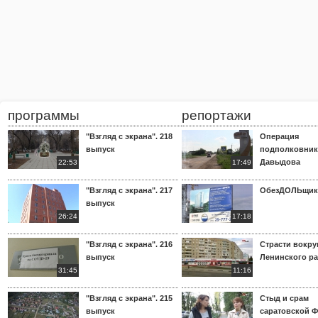
программы
репортажи
"Взгляд с экрана". 218
Операция
выпуск
подполковник
Давыдова
22:53
17:49
"Взгляд с экрана". 217
ОбезДОЛЬщик
выпуск
26:24
17:18
"Взгляд с экрана". 216
Страсти вокр
выпуск
Ленинского р
31:45
11:16
"Взгляд с экрана". 215
Стыд и срам
выпуск
саратовской 