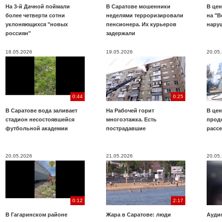
На 3-й Дачной поймали
В Саратове мошенники
В цен
более четверти сотни
неделями терроризировали
на "В
уклоняющихся "новых
пенсионера. Их курьеров
нару
россиян"
задержали
18.05.2026
19.05.2026
20.05
0:44
0:25
В Саратове вода заливает
На Рабочей горит
В цен
стадион несостоявшейся
многоэтажка. Есть
прод
футбольной академии
пострадавшие
расс
20.05.2026
21.05.2026
20.05
0:12
2:17
В Гагаринском районе
Жара в Саратове: люди
Аудио