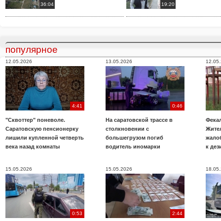
36:04
19:20
популярное
12.05.2026
13.05.2026
12.05
4:41
0:46
"Сквоттер" поневоле.
На саратовской трассе в
Фекал
Саратовскую пенсионерку
столкновении с
Жите
лишили купленной четверть
большегрузом погиб
жало
века назад комнаты
водитель иномарки
к де
15.05.2026
15.05.2026
18.05
0:53
2:44