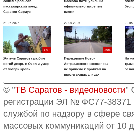
сошел с рельсов
массово потянулись на
ввела
пассажирский поезд
официально закрытые
бесп
Саратов-Сириус
пляжи
21.05.2026
22.05.2026
22.05
1:07
2:04
Житель Саратова разбил
Перекрытие Ново-
На ма
ногой дверь в Ozon и умер
Астраханского шоссе пока
трамв
от потери крови
не привело к пробкам на
оста
прилегающих улицах
© "
ТВ Саратов - видеоновости
"
регистрации ЭЛ № ФС77-38371
службой по надзору в сфере св
массовых коммуникаций от 10 д