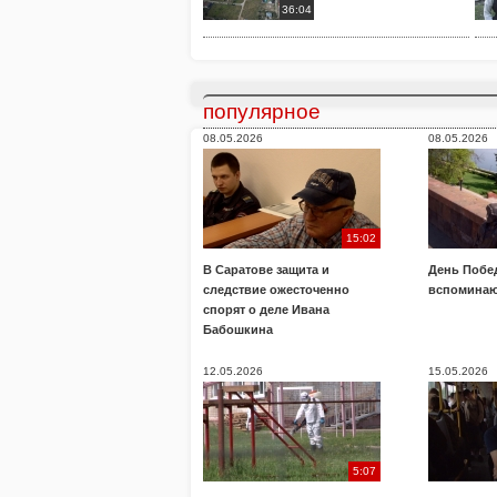
36:04
популярное
08.05.2026
08.05.2026
15:02
В Саратове защита и
День Побе
следствие ожесточенно
вспоминаю
спорят о деле Ивана
Бабошкина
12.05.2026
15.05.2026
5:07