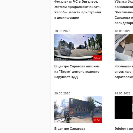
Фекальная ЧС в Энгельсе.
Убытки бю
Жители продолжают писать
обновлени
жалобы, власти приступили
"бесплатны
к дезинфекции
Саратова 
валидатор
18.05.2026
18.05.2026
0:10
В центре Саратова автохам
«Большая 
на "Весте" демонстративно
спуск на с
нарушает ПДД
саратовск
20.05.2026
19.05.2026
0:50
В центре Саратова
Эффект во