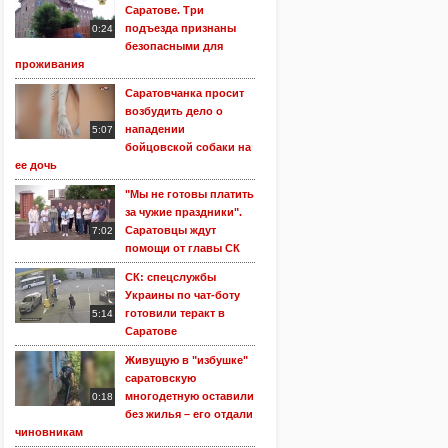
Саратове. Три
подъезда признаны
0:24
безопасными для
проживания
Саратовчанка просит
возбудить дело о
нападении
5:07
бойцовской собаки на
ее дочь
"Мы не готовы платить
за чужие праздники".
Саратовцы ждут
7:02
помощи от главы СК
СК: спецслужбы
Украины по чат-боту
готовили теракт в
5:14
Саратове
Живущую в "избушке"
саратовскую
многодетную оставили
0:18
без жилья – его отдали
чиновникам