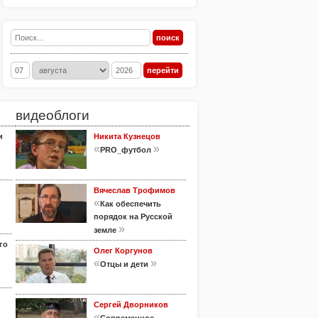
видеоблоги
и
Никита Кузнецов
«
»
PRO_футбол
Вячеслав Трофимов
«
Как обеспечить
порядок на Русской
»
земле
го
Олег Коргунов
«
»
Отцы и дети
Сергей Дворников
«