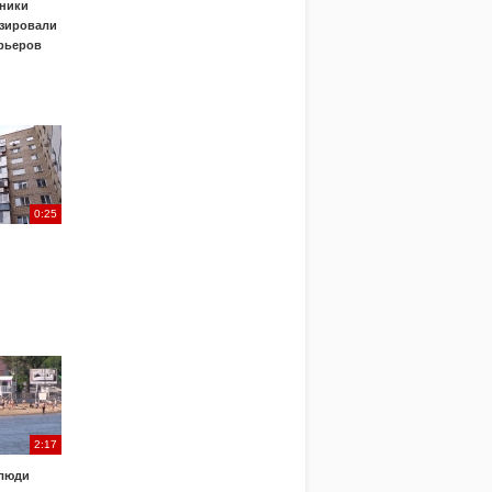
ники
зировали
урьеров
0:25
2:17
 люди