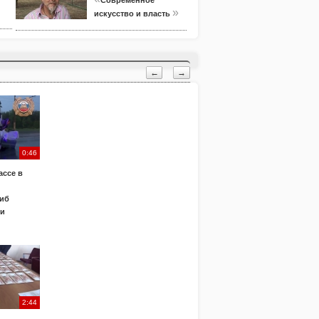
Современное
»
искусство и власть
←
→
0:46
ассе в
иб
ки
2:44