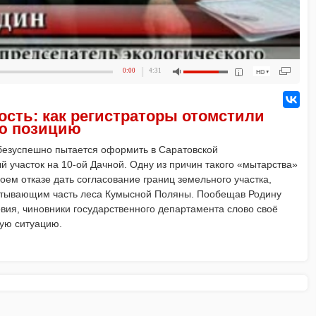
0:00
4:31
ость: как регистраторы отомстили
ую позицию
безуспешно пытается оформить в Саратовской
й участок на 10-ой Дачной. Одну из причин такого «мытарства»
воем отказе дать согласование границ земельного участка,
ватывающим часть леса Кумысной Поляны. Пообещав Родину
овия, чиновники государственного департамента слово своё
вую ситуацию.