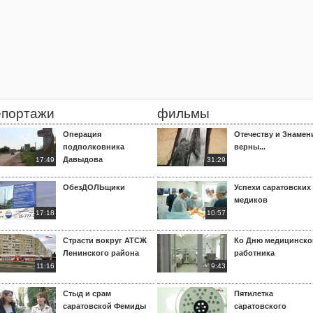
епортажи
фильмы
Операция
Отечеству и Знамен
подполковника
верны...
Давыдова
17:49
31:29
ОбезДОЛЬщики
Успехи саратовских
медиков
17:18
10:57
Страсти вокруг АТСЖ
Ко Дню медицинско
Ленинского района
работника
11:16
9:43
Стыд и срам
Пятилетка
саратовской Фемиды
саратовского