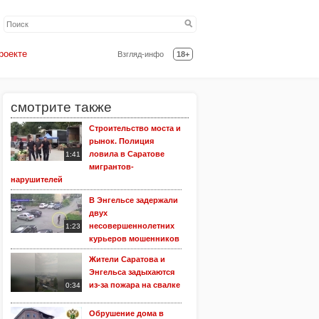
роекте
Взгляд-инфо
18+
смотрите также
Строительство моста и
рынок. Полиция
ловила в Саратове
1:41
мигрантов-
нарушителей
В Энгельсе задержали
двух
несовершеннолетних
1:23
курьеров мошенников
Жители Саратова и
Энгельса задыхаются
из-за пожара на свалке
0:34
Обрушение дома в