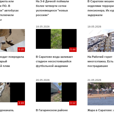
джета или
На 3-й Дачной поймали
В Саратове мошен
е ПО. В
более четверти сотни
неделями террори
х" автобусах
уклоняющихся "новых
пенсионера. Их к
отключили
россиян"
задержали
ы
18.05.2026
19.05.2026
0:35
0:44
вода» повредила
В Саратове вода заливает
На Рабочей горит
тарый
стадион несостоявшейся
многоэтажка. Есть
ий пляж
футбольной академии
пострадавшие
20.05.2026
21.05.2026
2:49
0:12
доканала.
В Гагаринском районе
Жара в Саратове: