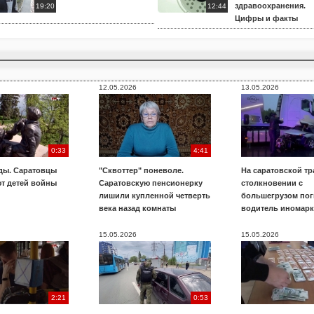
здравоохранения.
19:20
12:44
Цифры и факты
12.05.2026
13.05.2026
0:33
4:41
ды. Саратовцы
"Сквоттер" поневоле.
На саратовской тр
т детей войны
Саратовскую пенсионерку
столкновении с
лишили купленной четверть
большегрузом пог
века назад комнаты
водитель иномар
15.05.2026
15.05.2026
2:21
0:53