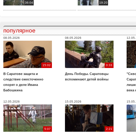
36:04
19:20
популярное
08.05.2026
08.05.2026
12.05
15:02
0:33
В Саратове защита и
День Победы. Саратовцы
"Скво
следствие ожесточенно
вспоминают детей войны
Сара
спорят о деле Ивана
лиши
Бабошкина
века 
12.05.2026
15.05.2026
15.05
5:07
2:21