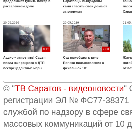
продолжают тушить пожар в
Саратовцы вынуждены
соше
расселенном доме
сами спасать свои дома от
пасс
затопления
Сара
20.05.2026
20.05.2026
21.05
0:12
9:08
Аудио – запретить! Судья
Суд приобщил к делу
Жите
ввела на процессе о ДТП
Попеко постановление о
ногой
беспрецедентные меры
фекальной ЧС
от по
© "
ТВ Саратов - видеоновости
"
регистрации ЭЛ № ФС77-38371
службой по надзору в сфере св
массовых коммуникаций от 10 д