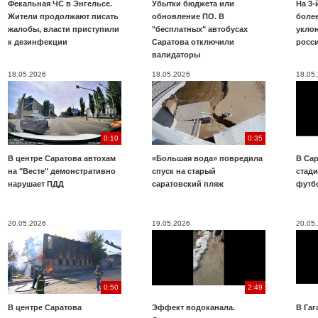
Фекальная ЧС в Энгельсе.
Убытки бюджета или
На 3-
Жители продолжают писать
обновление ПО. В
более
жалобы, власти приступили
"бесплатных" автобусах
укло
к дезинфекции
Саратова отключили
росс
валидаторы
18.05.2026
18.05.2026
18.05
0:10
0:35
В центре Саратова автохам
«Большая вода» повредила
В Сар
на "Весте" демонстративно
спуск на старый
стад
нарушает ПДД
саратовский пляж
футб
20.05.2026
19.05.2026
20.05
0:50
2:49
В центре Саратова
Эффект водоканала.
В Га