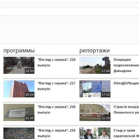
программы
репортажи
"Взгляд с экрана". 218
Операция
выпуск
подполковник
Давыдова
22:53
17:49
"Взгляд с экрана". 217
ОбезДОЛЬщик
выпуск
26:24
17:18
"Взгляд с экрана". 216
Страсти вокр
выпуск
Ленинского р
31:45
11:16
"Взгляд с экрана". 215
Стыд и срам
выпуск
саратовской 