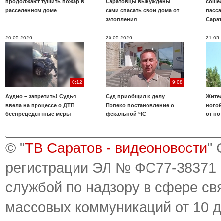
продолжают тушить пожар в
Саратовцы вынуждены
соше
расселенном доме
сами спасать свои дома от
пасс
затопления
Сара
20.05.2026
20.05.2026
21.05
0:12
9:08
Аудио – запретить! Судья
Суд приобщил к делу
Жите
ввела на процессе о ДТП
Попеко постановление о
ногой
беспрецедентные меры
фекальной ЧС
от по
© "
ТВ Саратов - видеоновости
"
регистрации ЭЛ № ФС77-38371
службой по надзору в сфере св
массовых коммуникаций от 10 д