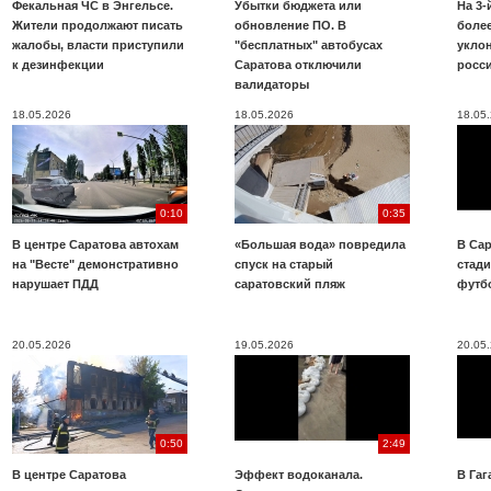
Фекальная ЧС в Энгельсе.
Убытки бюджета или
На 3-
Жители продолжают писать
обновление ПО. В
более
жалобы, власти приступили
"бесплатных" автобусах
укло
к дезинфекции
Саратова отключили
росс
валидаторы
18.05.2026
18.05.2026
18.05
0:10
0:35
В центре Саратова автохам
«Большая вода» повредила
В Сар
на "Весте" демонстративно
спуск на старый
стад
нарушает ПДД
саратовский пляж
футб
20.05.2026
19.05.2026
20.05
0:50
2:49
В центре Саратова
Эффект водоканала.
В Га