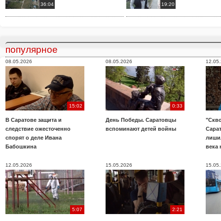
36:04
19:20
популярное
08.05.2026
08.05.2026
12.05
15:02
0:33
В Саратове защита и
День Победы. Саратовцы
"Скво
следствие ожесточенно
вспоминают детей войны
Сара
спорят о деле Ивана
лиши
Бабошкина
века 
12.05.2026
15.05.2026
15.05
5:07
2:21