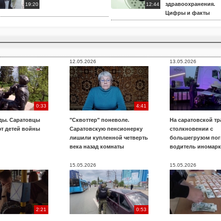
здравоохранения.
19:20
12:44
Цифры и факты
12.05.2026
13.05.2026
0:33
4:41
ды. Саратовцы
"Сквоттер" поневоле.
На саратовской тр
т детей войны
Саратовскую пенсионерку
столкновении с
лишили купленной четверть
большегрузом пог
века назад комнаты
водитель иномар
15.05.2026
15.05.2026
2:21
0:53