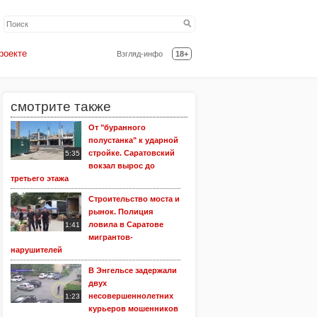
роекте
Взгляд-инфо
18+
смотрите также
От "буранного
полустанка" к ударной
стройке. Саратовский
5:35
вокзал вырос до
третьего этажа
Строительство моста и
рынок. Полиция
ловила в Саратове
1:41
мигрантов-
нарушителей
В Энгельсе задержали
двух
несовершеннолетних
1:23
курьеров мошенников