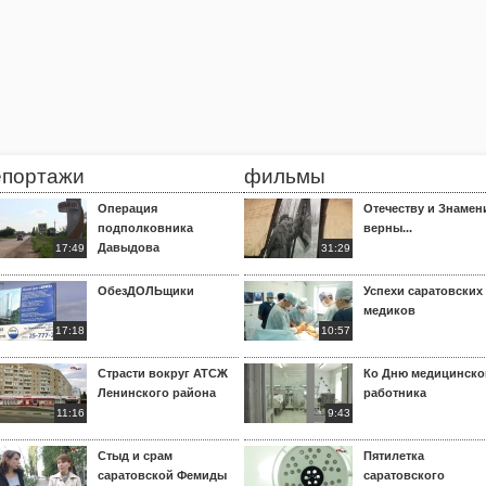
епортажи
фильмы
Операция
Отечеству и Знамен
подполковника
верны...
Давыдова
17:49
31:29
ОбезДОЛЬщики
Успехи саратовских
медиков
17:18
10:57
Страсти вокруг АТСЖ
Ко Дню медицинско
Ленинского района
работника
11:16
9:43
Стыд и срам
Пятилетка
саратовской Фемиды
саратовского