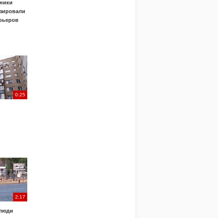
ники
зировали
урьеров
0:25
2:17
 люди