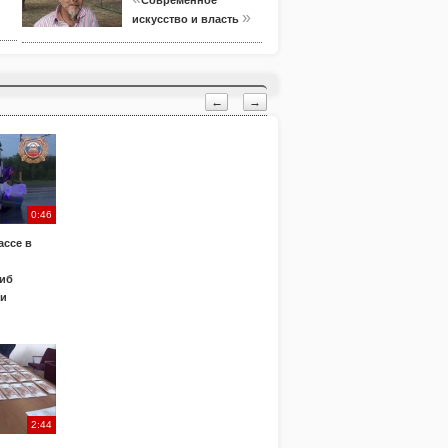
Современное
»
искусство и власть
←
→
0:46
ассе в
иб
ки
2:44