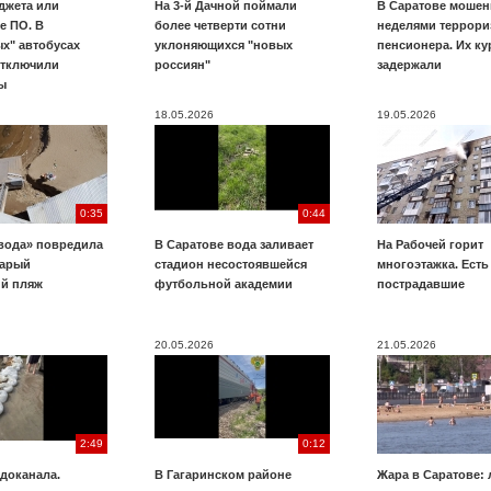
джета или
На 3-й Дачной поймали
В Саратове мошен
е ПО. В
более четверти сотни
неделями террори
х" автобусах
уклоняющихся "новых
пенсионера. Их к
отключили
россиян"
задержали
ы
18.05.2026
19.05.2026
0:35
0:44
вода» повредила
В Саратове вода заливает
На Рабочей горит
тарый
стадион несостоявшейся
многоэтажка. Есть
ий пляж
футбольной академии
пострадавшие
20.05.2026
21.05.2026
2:49
0:12
доканала.
В Гагаринском районе
Жара в Саратове: