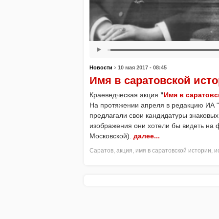
›
Новости
10 мая 2017 - 08:45
Имя в саратовской исто
Краеведческая акция
"
Имя в саратовс
На протяжении апреля в редакцию ИА "
предлагали свои кандидатуры знаковых 
изображения они хотели бы видеть на 
Московской).
далее...
Саратов
,
акция
,
имя в саратовской истории
,
и