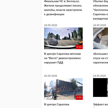
Фекальная ЧС в Энгельсе.
Убытки бю
Жители продолжают писать
обновлени
жалобы, власти приступили
"бесплатны
к дезинфекции
Саратова 
валидатор
18.05.2026
18.05.2026
0:10
В центре Саратова автохам
«Большая 
на "Весте" демонстративно
спуск на с
нарушает ПДД
саратовск
20.05.2026
19.05.2026
0:50
В центре Саратова
Эффект во