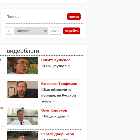
видеоблоги
и
Никита Кузнецов
«
»
PRO_футбол
Вячеслав Трофимов
«
Как обеспечить
порядок на Русской
»
земле
го
Олег Коргунов
«
»
Отцы и дети
Сергей Дворников
«