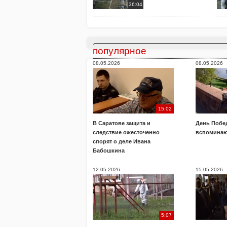
36:04
популярное
08.05.2026
08.05.2026
15:02
В Саратове защита и
День Побе
следствие ожесточенно
вспоминаю
спорят о деле Ивана
Бабошкина
12.05.2026
15.05.2026
5:07