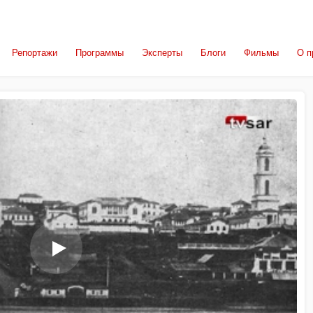
Репортажи
Программы
Эксперты
Блоги
Фильмы
О п