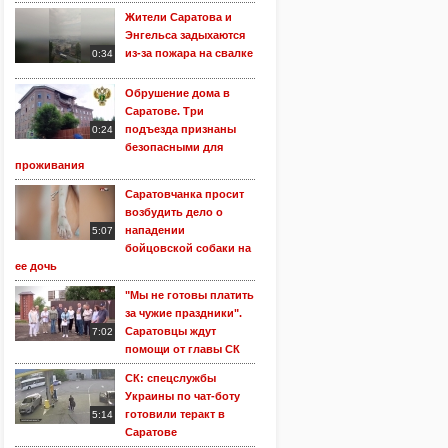
Жители Саратова и
Энгельса задыхаются
из-за пожара на свалке
0:34
Обрушение дома в
Саратове. Три
подъезда признаны
0:24
безопасными для
проживания
Саратовчанка просит
возбудить дело о
нападении
5:07
бойцовской собаки на
ее дочь
"Мы не готовы платить
за чужие праздники".
Саратовцы ждут
7:02
помощи от главы СК
СК: спецслужбы
Украины по чат-боту
готовили теракт в
5:14
Саратове