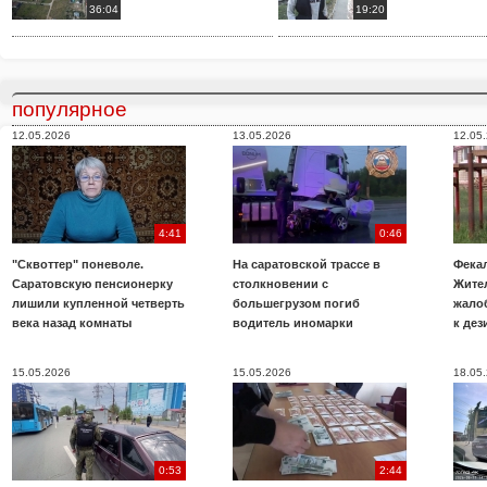
36:04
19:20
популярное
12.05.2026
13.05.2026
12.05
4:41
0:46
"Сквоттер" поневоле.
На саратовской трассе в
Фекал
Саратовскую пенсионерку
столкновении с
Жите
лишили купленной четверть
большегрузом погиб
жало
века назад комнаты
водитель иномарки
к де
15.05.2026
15.05.2026
18.05
0:53
2:44