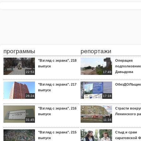
программы
репортажи
"Взгляд с экрана". 218
Операция
выпуск
подполковник
Давыдова
22:53
17:49
"Взгляд с экрана". 217
ОбезДОЛЬщик
выпуск
26:24
17:18
"Взгляд с экрана". 216
Страсти вокр
выпуск
Ленинского р
31:45
11:16
"Взгляд с экрана". 215
Стыд и срам
выпуск
саратовской 