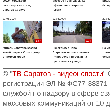
сошел с рельсов
массово потянулись на
ввела
пассажирский поезд
официально закрытые
бесп
Саратов-Сириус
пляжи
21.05.2026
22.05.2026
22.05
1:07
2:04
Житель Саратова разбил
Перекрытие Ново-
На ма
ногой дверь в Ozon и умер
Астраханского шоссе пока
трамв
от потери крови
не привело к пробкам на
оста
прилегающих улицах
© "
ТВ Саратов - видеоновости
"
регистрации ЭЛ № ФС77-38371
службой по надзору в сфере св
массовых коммуникаций от 10 д