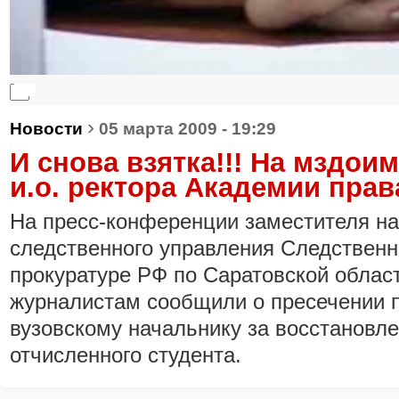
0:00
0:00
›
Новости
05 марта 2009 - 19:29
И снова взятка!!! На мздои
и.о. ректора Академии права
На пресс-конференции заместителя н
следственного управления Следственн
прокуратуре РФ по Саратовской облас
журналистам сообщили о пресечении п
вузовскому начальнику за восстановл
отчисленного студента.