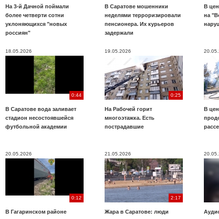
На 3-й Дачной поймали
В Саратове мошенники
В цен
более четверти сотни
неделями терроризировали
на "В
уклоняющихся "новых
пенсионера. Их курьеров
нару
россиян"
задержали
18.05.2026
19.05.2026
20.05
0:44
0:25
В Саратове вода заливает
На Рабочей горит
В цен
стадион несостоявшейся
многоэтажка. Есть
прод
футбольной академии
пострадавшие
расс
20.05.2026
21.05.2026
20.05
0:12
2:17
В Гагаринском районе
Жара в Саратове: люди
Аудио