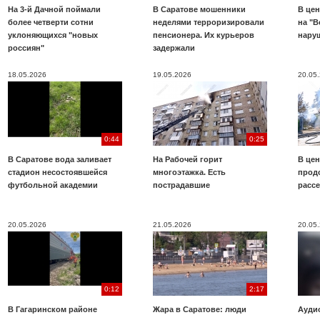
На 3-й Дачной поймали
В Саратове мошенники
В цен
более четверти сотни
неделями терроризировали
на "В
уклоняющихся "новых
пенсионера. Их курьеров
нару
россиян"
задержали
18.05.2026
19.05.2026
20.05
0:44
0:25
В Саратове вода заливает
На Рабочей горит
В цен
стадион несостоявшейся
многоэтажка. Есть
прод
футбольной академии
пострадавшие
расс
20.05.2026
21.05.2026
20.05
0:12
2:17
В Гагаринском районе
Жара в Саратове: люди
Аудио