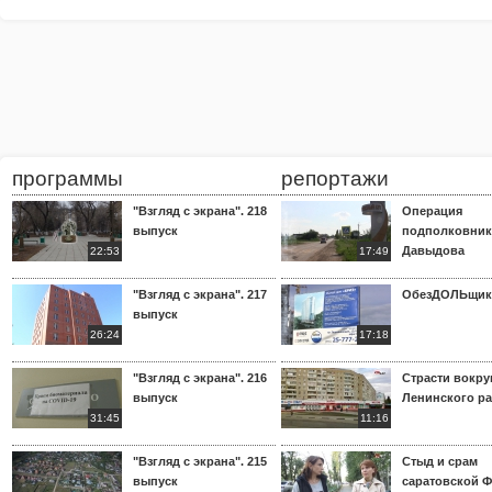
программы
репортажи
"Взгляд с экрана". 218
Операция
выпуск
подполковник
Давыдова
22:53
17:49
"Взгляд с экрана". 217
ОбезДОЛЬщик
выпуск
26:24
17:18
"Взгляд с экрана". 216
Страсти вокр
выпуск
Ленинского р
31:45
11:16
"Взгляд с экрана". 215
Стыд и срам
выпуск
саратовской 