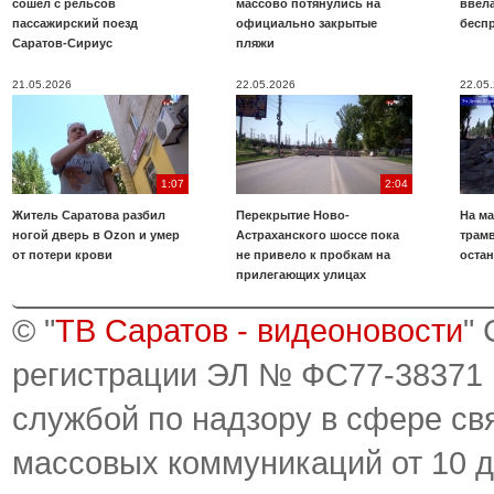
сошел с рельсов
массово потянулись на
ввела
пассажирский поезд
официально закрытые
бесп
Саратов-Сириус
пляжи
21.05.2026
22.05.2026
22.05
1:07
2:04
Житель Саратова разбил
Перекрытие Ново-
На ма
ногой дверь в Ozon и умер
Астраханского шоссе пока
трамв
от потери крови
не привело к пробкам на
оста
прилегающих улицах
© "
ТВ Саратов - видеоновости
"
регистрации ЭЛ № ФС77-38371
службой по надзору в сфере св
массовых коммуникаций от 10 д