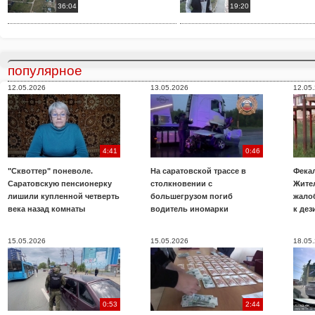
36:04
19:20
популярное
12.05.2026
13.05.2026
12.05
4:41
0:46
"Сквоттер" поневоле.
На саратовской трассе в
Фекал
Саратовскую пенсионерку
столкновении с
Жите
лишили купленной четверть
большегрузом погиб
жало
века назад комнаты
водитель иномарки
к де
15.05.2026
15.05.2026
18.05
0:53
2:44