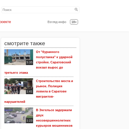
роекте
Взгляд-инфо
18+
смотрите также
От "буранного
полустанка" к ударной
стройке. Саратовский
5:35
вокзал вырос до
третьего этажа
Строительство моста и
рынок. Полиция
ловила в Саратове
1:41
мигрантов-
нарушителей
В Энгельсе задержали
двух
несовершеннолетних
1:23
курьеров мошенников