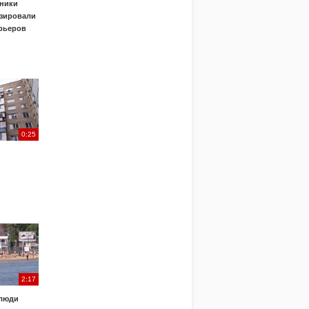
ники
зировали
урьеров
0:25
2:17
 люди