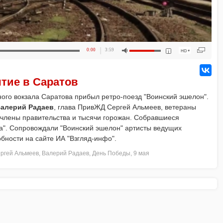
0:00
3:59
тие в Саратов
ого вокзала Саратова прибыл ретро-поезд "Воинский эшелон".
алерий Радаев
, глава ПривЖД Сергей Альмеев, ветераны
 члены правительства и тысячи горожан. Собравшиеся
а". Сопровождали "Воинский эшелон" артисты ведущих
бности на сайте ИА "Взгляд-инфо".
ргей Альмеев
,
Валерий Радаев
,
День Победы
,
9 мая