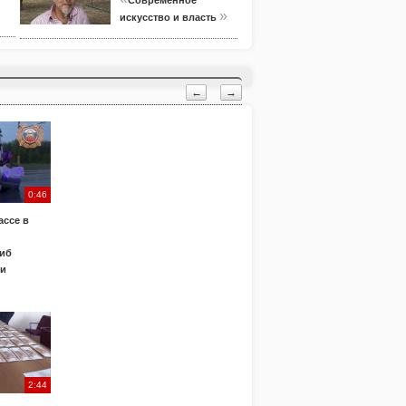
Современное
»
искусство и власть
←
→
0:46
ассе в
иб
ки
2:44