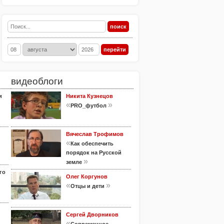
видеоблоги
и
Никита Кузнецов
«
»
PRO_футбол
Вячеслав Трофимов
«
Как обеспечить
порядок на Русской
»
земле
го
Олег Коргунов
«
»
Отцы и дети
Сергей Дворников
«