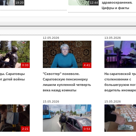
здравоохранения.
19:20
12:44
Цифры и факты
12.05.2026
13.05.2026
0:33
4:41
ды. Саратовцы
"Сквоттер" поневоле.
На саратовской тр
т детей войны
Саратовскую пенсионерку
столкновении с
лишили купленной четверть
большегрузом пог
века назад комнаты
водитель иномар
15.05.2026
15.05.2026
2:21
0:53