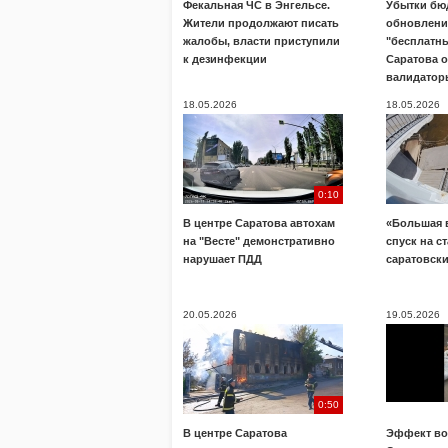
Фекальная ЧС в Энгельсе.
Убытки бю
Жители продолжают писать
обновлени
жалобы, власти приступили
"бесплатны
к дезинфекции
Саратова 
валидатор
18.05.2026
18.05.2026
0:10
В центре Саратова автохам
«Большая 
на "Весте" демонстративно
спуск на с
нарушает ПДД
саратовск
20.05.2026
19.05.2026
0:50
В центре Саратова
Эффект во