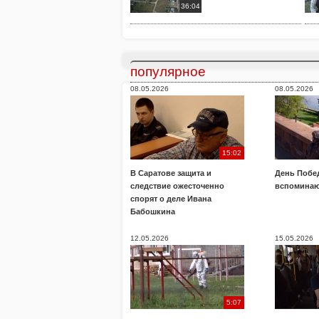
36:04
популярное
08.05.2026
08.05.2026
15:02
В Саратове защита и
День Побе
следствие ожесточенно
вспоминаю
спорят о деле Ивана
Бабошкина
12.05.2026
15.05.2026
5:07