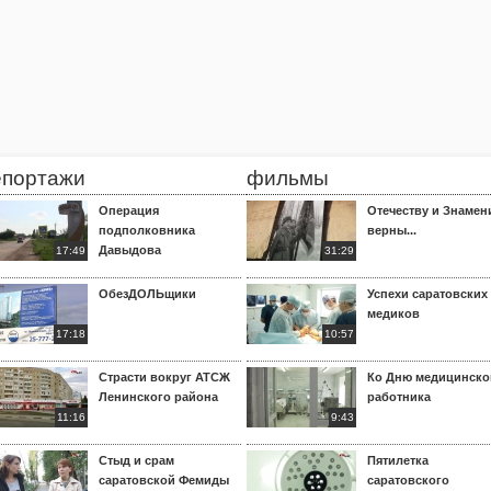
епортажи
фильмы
Операция
Отечеству и Знамен
подполковника
верны...
Давыдова
17:49
31:29
ОбезДОЛЬщики
Успехи саратовских
медиков
17:18
10:57
Страсти вокруг АТСЖ
Ко Дню медицинско
Ленинского района
работника
11:16
9:43
Стыд и срам
Пятилетка
саратовской Фемиды
саратовского