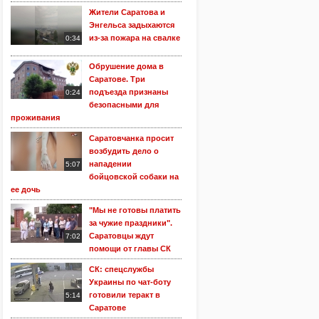
Жители Саратова и
Энгельса задыхаются
из-за пожара на свалке
0:34
Обрушение дома в
Саратове. Три
подъезда признаны
0:24
безопасными для
проживания
Саратовчанка просит
возбудить дело о
нападении
5:07
бойцовской собаки на
ее дочь
"Мы не готовы платить
за чужие праздники".
Саратовцы ждут
7:02
помощи от главы СК
СК: спецслужбы
Украины по чат-боту
готовили теракт в
5:14
Саратове