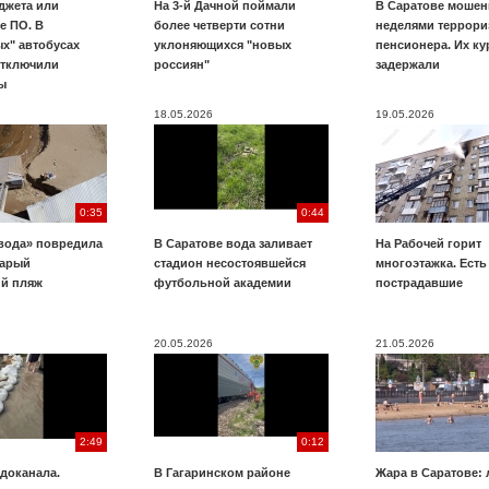
джета или
На 3-й Дачной поймали
В Саратове мошен
е ПО. В
более четверти сотни
неделями террори
х" автобусах
уклоняющихся "новых
пенсионера. Их к
отключили
россиян"
задержали
ы
18.05.2026
19.05.2026
0:35
0:44
вода» повредила
В Саратове вода заливает
На Рабочей горит
тарый
стадион несостоявшейся
многоэтажка. Есть
ий пляж
футбольной академии
пострадавшие
20.05.2026
21.05.2026
2:49
0:12
доканала.
В Гагаринском районе
Жара в Саратове: