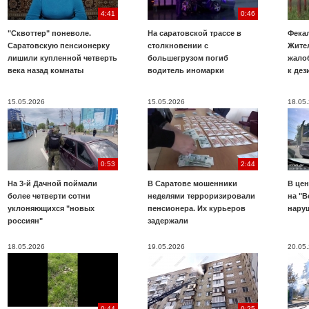
4:41
0:46
"Сквоттер" поневоле.
На саратовской трассе в
Фекал
Саратовскую пенсионерку
столкновении с
Жите
лишили купленной четверть
большегрузом погиб
жало
века назад комнаты
водитель иномарки
к де
15.05.2026
15.05.2026
18.05
0:53
2:44
На 3-й Дачной поймали
В Саратове мошенники
В цен
более четверти сотни
неделями терроризировали
на "В
уклоняющихся "новых
пенсионера. Их курьеров
нару
россиян"
задержали
18.05.2026
19.05.2026
20.05
0:44
0:25