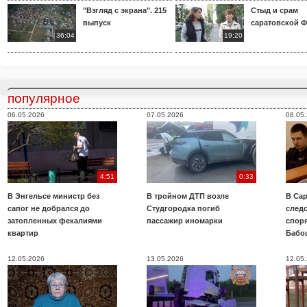
"Взгляд с экрана". 215
Стыд и срам
выпуск
саратовской 
36:04
19:20
популярное
06.05.2026
07.05.2026
08.05
4:51
0:33
В Энгельсе министр без
В тройном ДТП возле
В Сар
сапог не добрался до
Студгородка погиб
след
затопленных фекалиями
пассажир иномарки
споря
квартир
Бабо
12.05.2026
13.05.2026
12.05