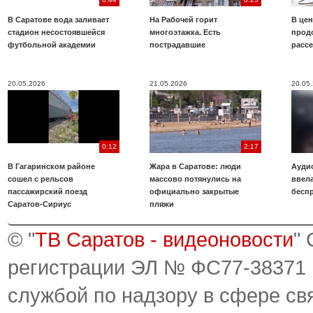
В Саратове вода заливает
На Рабочей горит
В цен
стадион несостоявшейся
многоэтажка. Есть
прод
футбольной академии
пострадавшие
расс
20.05.2026
21.05.2026
20.05
0:12
2:17
В Гагаринском районе
Жара в Саратове: люди
Аудио
сошел с рельсов
массово потянулись на
ввела
пассажирский поезд
официально закрытые
бесп
Саратов-Сириус
пляжи
© "
ТВ Саратов - видеоновости
"
регистрации ЭЛ № ФС77-38371
службой по надзору в сфере св