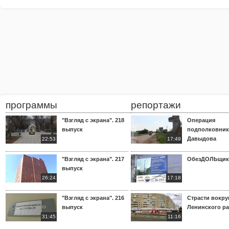
программы
репортажи
"Взгляд с экрана". 218
Операция
выпуск
подполковник
Давыдова
22:53
17:49
"Взгляд с экрана". 217
ОбезДОЛЬщик
выпуск
26:24
17:18
"Взгляд с экрана". 216
Страсти вокр
выпуск
Ленинского р
31:45
11:16