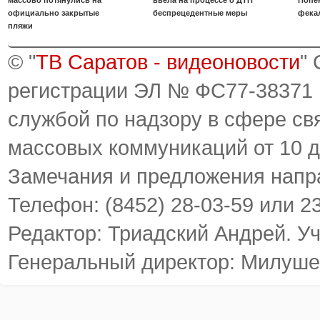
массово потянулись на
ввела на процессе о ДТП
Попе
официально закрытые
беспрецедентные меры
фека
пляжи
© "
ТВ Саратов - видеоновости
"
регистрации ЭЛ № ФС77-38371
службой по надзору в сфере св
массовых коммуникаций от 10 д
Замечания и предложения напр
Телефон: (8452) 28-03-59 или 2
Редактор: Триадский Андрей. У
Генеральный директор: Милуше