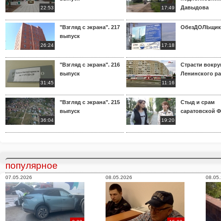
Давыдова
22:53
17:49
"Взгляд с экрана". 217
ОбезДОЛЬщик
выпуск
26:24
17:18
"Взгляд с экрана". 216
Страсти вокр
выпуск
Ленинского р
31:45
11:16
"Взгляд с экрана". 215
Стыд и срам
выпуск
саратовской 
36:04
19:20
популярное
07.05.2026
08.05.2026
08.05