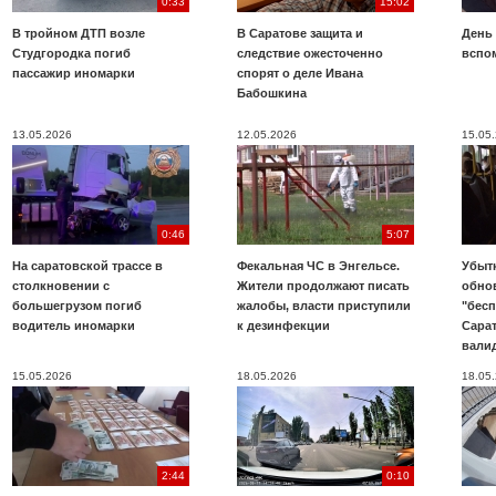
0:33
15:02
В тройном ДТП возле
В Саратове защита и
День
Студгородка погиб
следствие ожесточенно
вспо
пассажир иномарки
спорят о деле Ивана
Бабошкина
13.05.2026
12.05.2026
15.05
0:46
5:07
На саратовской трассе в
Фекальная ЧС в Энгельсе.
Убыт
столкновении с
Жители продолжают писать
обно
большегрузом погиб
жалобы, власти приступили
"бесп
водитель иномарки
к дезинфекции
Сара
вали
15.05.2026
18.05.2026
18.05
2:44
0:10