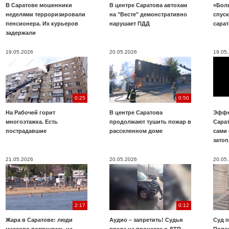
В Саратове мошенники
В центре Саратова автохам
«Бол
неделями терроризировали
на "Весте" демонстративно
спуск
пенсионера. Их курьеров
нарушает ПДД
сара
задержали
19.05.2026
20.05.2026
19.05
0:25
0:50
На Рабочей горит
В центре Саратова
Эффе
многоэтажка. Есть
продолжают тушить пожар в
Сара
пострадавшие
расселенном доме
сами 
зато
21.05.2026
20.05.2026
20.05
2:17
0:12
Жара в Саратове: люди
Аудио – запретить! Судья
Суд 