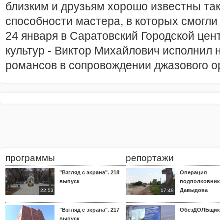
близким и друзьям хорошо известны та
способности мастера, в которых смогл
24 января в Саратовский Городской це
культур - Виктор Михайлович исполнил 
романсов в сопровождении джазового о
программы
репортажи
"Взгляд с экрана". 218
Операция
выпуск
подполковник
Давыдова
22:53
17:49
"Взгляд с экрана". 217
ОбезДОЛЬщик
выпуск