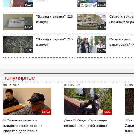
26:24
17:18
"Взгляд с экрана". 216
Страсти вокр
выпуск
Ленинского р
31:45
11:16
"Взгляд с экрана". 215
Стыд и срам
выпуск
саратовской 
36:04
19:20
популярное
08.05.2026
08.05.2026
12.05
15:02
0:33
В Саратове защита и
День Победы. Саратовцы
"Скво
следствие ожесточенно
вспоминают детей войны
Сара
спорят о деле Ивана
лиши