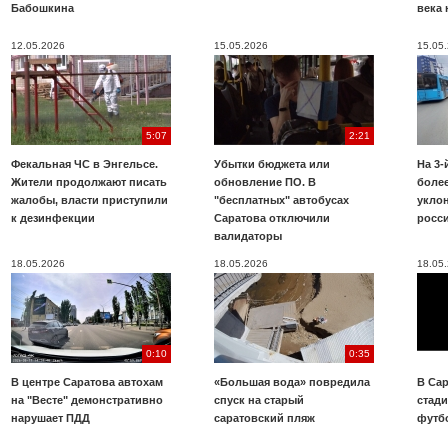
Бабошкина
века 
12.05.2026
15.05.2026
15.05
5:07
2:21
Фекальная ЧС в Энгельсе.
Убытки бюджета или
На 3-
Жители продолжают писать
обновление ПО. В
более
жалобы, власти приступили
"бесплатных" автобусах
укло
к дезинфекции
Саратова отключили
росс
валидаторы
18.05.2026
18.05.2026
18.05
0:10
0:35
В центре Саратова автохам
«Большая вода» повредила
В Сар
на "Весте" демонстративно
спуск на старый
стад
нарушает ПДД
саратовский пляж
футб