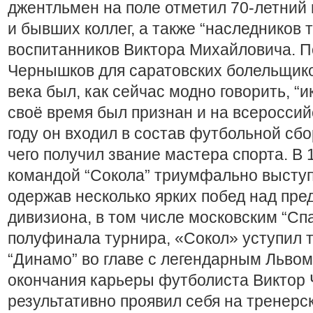
джентльмен на поле отметил 70-летний 
и бывших коллег, а также “наследников т
воспитанников Виктора Михайловича. П
Чернышков для саратовских болельщико
века был, как сейчас модно говорить, “ик
своё время был признан и на всероссий
году он входил в состав футбольной сб
чего получил звание мастера спорта. В 
командой “Сокола” триумфально выступ
одержав несколько ярких побед над пр
дивизиона, в том числе московским “Сп
полуфинала турнира, «Сокол» уступил 
“Динамо” во главе с легендарным Льво
окончания карьеры футболиста Виктор 
результативно проявил себя на тренерск