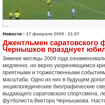
0:00
0:00
›
Новости
17 февраля 2009 - 21:57
Джентльмен саратовского 
Чернышков празднует юбиле
Зимние месяцы 2009 года ознаменовали
медленно, но верно укореняющимся кри
приятными и торжественными событиями
масштаба. Одно из них в будущем допо
энциклопедические биографические све
выдающего саратовского спортсмена, л
футболиста Виктора Чернышкова. Наст