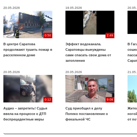
20.05.2026
19.05.2026
20.05
0:50
2:49
В центре Саратова
Эффект водоканала.
В Га
продолжают тушить пожар в
Саратовцы вынуждены
соше
расселенном доме
сами спасать свои дома от
пасс
затопления
Сара
20.05.2026
20.05.2026
21.05
0:12
9:08
Аудио – запретить! Судья
Суд приобщил к делу
Жите
ввела на процессе о ДТП
Попеко постановление о
ногой
беспрецедентные меры
фекальной ЧС
от по