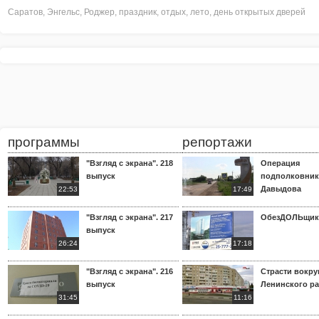
Саратов
,
Энгельс
,
Роджер
,
праздник
,
отдых
,
лето
,
день открытых дверей
программы
репортажи
"Взгляд с экрана". 218
Операция
выпуск
подполковник
Давыдова
22:53
17:49
"Взгляд с экрана". 217
ОбезДОЛЬщик
выпуск
26:24
17:18
"Взгляд с экрана". 216
Страсти вокр
выпуск
Ленинского р
31:45
11:16