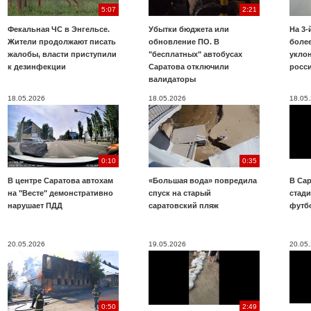
5:07
2:21
Фекальная ЧС в Энгельсе.
Убытки бюджета или
На 3-
Жители продолжают писать
обновление ПО. В
более
жалобы, власти приступили
"бесплатных" автобусах
укло
к дезинфекции
Саратова отключили
росс
валидаторы
18.05.2026
18.05.2026
18.05
0:10
0:35
В центре Саратова автохам
«Большая вода» повредила
В Сар
на "Весте" демонстративно
спуск на старый
стад
нарушает ПДД
саратовский пляж
футб
20.05.2026
19.05.2026
20.05
0:50
2:49