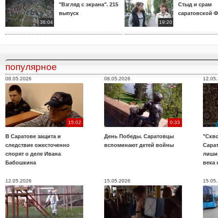
"Взгляд с экрана". 215
Стыд и срам
выпуск
саратовской 
36:04
19:20
популярное
08.05.2026
08.05.2026
12.05
15:02
0:33
В Саратове защита и
День Победы. Саратовцы
"Скво
следствие ожесточенно
вспоминают детей войны
Сара
спорят о деле Ивана
лиши
Бабошкина
века 
12.05.2026
15.05.2026
15.05