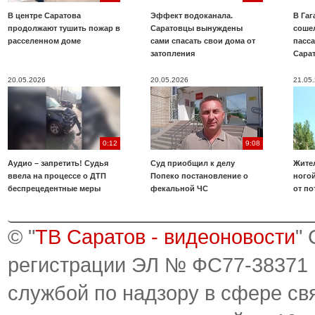
В центре Саратова
Эффект водоканала.
В Га
продолжают тушить пожар в
Саратовцы вынуждены
соше
расселенном доме
сами спасать свои дома от
пасс
затопления
Сара
20.05.2026
20.05.2026
21.05
0:12
9:08
Аудио – запретить! Судья
Суд приобщил к делу
Жите
ввела на процессе о ДТП
Попеко постановление о
ногой
беспрецедентные меры
фекальной ЧС
от по
© "
ТВ Саратов - видеоновости
"
регистрации ЭЛ № ФС77-38371
службой по надзору в сфере св