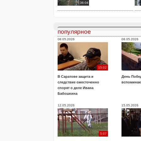
36:04
популярное
08.05.2026
08.05.2026
15:02
В Саратове защита и
День Побе
следствие ожесточенно
вспоминаю
спорят о деле Ивана
Бабошкина
12.05.2026
15.05.2026
5:07