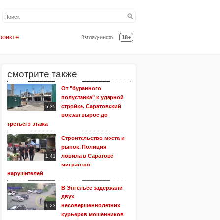
роекте
Взгляд-инфо
18+
смотрите также
От "буранного
полустанка" к ударной
стройке. Саратовский
5:35
вокзал вырос до
третьего этажа
Строительство моста и
рынок. Полиция
ловила в Саратове
1:41
мигрантов-
нарушителей
В Энгельсе задержали
двух
несовершеннолетних
1:23
курьеров мошенников