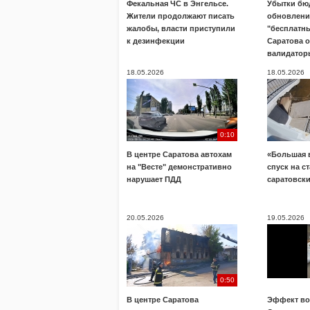
Фекальная ЧС в Энгельсе.
Убытки бю
Жители продолжают писать
обновлени
жалобы, власти приступили
"бесплатны
к дезинфекции
Саратова 
валидатор
18.05.2026
18.05.2026
0:10
В центре Саратова автохам
«Большая 
на "Весте" демонстративно
спуск на с
нарушает ПДД
саратовск
20.05.2026
19.05.2026
0:50
В центре Саратова
Эффект во