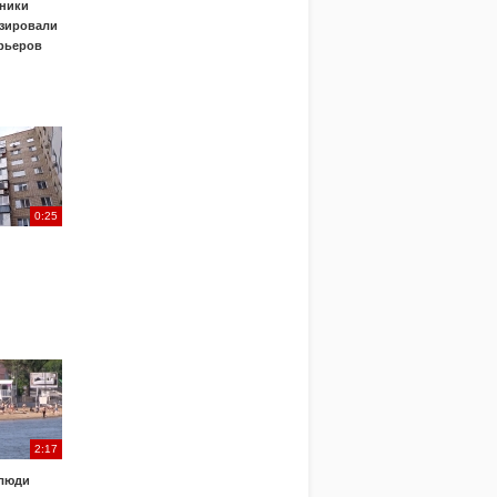
ники
зировали
урьеров
0:25
2:17
 люди