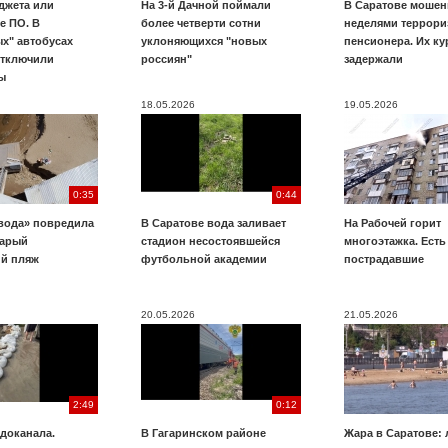
джета или
На 3-й Дачной поймали
В Саратове мошен
е ПО. В
более четверти сотни
неделями террори
х" автобусах
уклоняющихся "новых
пенсионера. Их к
отключили
россиян"
задержали
ы
18.05.2026
19.05.2026
0:35
0:44
вода» повредила
В Саратове вода заливает
На Рабочей горит
тарый
стадион несостоявшейся
многоэтажка. Есть
ий пляж
футбольной академии
пострадавшие
20.05.2026
21.05.2026
2:49
0:12
доканала.
В Гагаринском районе
Жара в Саратове: