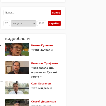
видеоблоги
и
Никита Кузнецов
«
»
PRO_футбол
Вячеслав Трофимов
«
Как обеспечить
порядок на Русской
»
земле
го
Олег Коргунов
«
»
Отцы и дети
Сергей Дворников
«