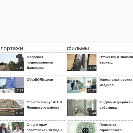
епортажи
фильмы
Операция
Отечеству и Знамен
подполковника
верны...
Давыдова
17:49
31:29
ОбезДОЛЬщики
Успехи саратовских
медиков
17:18
10:57
Страсти вокруг АТСЖ
Ко Дню медицинско
Ленинского района
работника
11:16
9:43
Стыд и срам
Пятилетка
саратовской Фемиды
саратовского