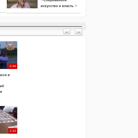
Современное
»
искусство и власть
←
→
0:46
ассе в
иб
ки
2:44