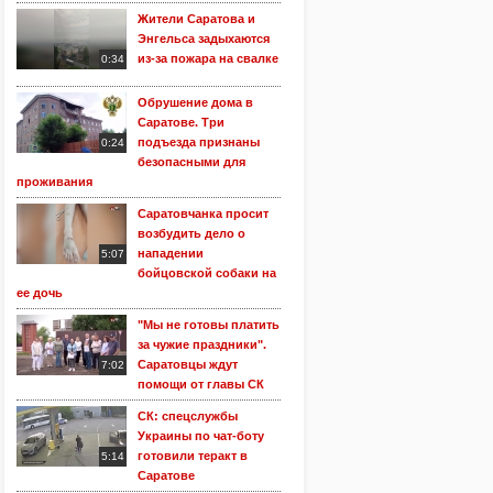
Жители Саратова и
Энгельса задыхаются
из-за пожара на свалке
0:34
Обрушение дома в
Саратове. Три
подъезда признаны
0:24
безопасными для
проживания
Саратовчанка просит
возбудить дело о
нападении
5:07
бойцовской собаки на
ее дочь
"Мы не готовы платить
за чужие праздники".
Саратовцы ждут
7:02
помощи от главы СК
СК: спецслужбы
Украины по чат-боту
готовили теракт в
5:14
Саратове