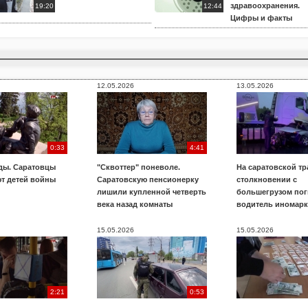
здравоохранения.
19:20
12:44
Цифры и факты
12.05.2026
13.05.2026
0:33
4:41
ды. Саратовцы
"Сквоттер" поневоле.
На саратовской тр
т детей войны
Саратовскую пенсионерку
столкновении с
лишили купленной четверть
большегрузом пог
века назад комнаты
водитель иномар
15.05.2026
15.05.2026
2:21
0:53