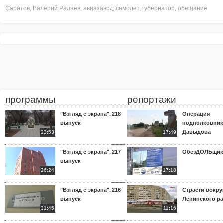
Саратов
,
Валерий Радаев
,
авиазавод
,
самолет
,
губернатор
,
обещание
программы
репортажи
"Взгляд с экрана". 218
Операция
выпуск
подполковник
Давыдова
22:53
17:49
"Взгляд с экрана". 217
ОбезДОЛЬщик
выпуск
26:24
17:18
"Взгляд с экрана". 216
Страсти вокр
выпуск
Ленинского р
31:45
11:16