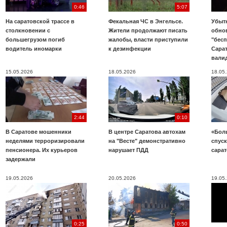
0:46
5:07
На саратовской трассе в
Фекальная ЧС в Энгельсе.
Убыт
столкновении с
Жители продолжают писать
обно
большегрузом погиб
жалобы, власти приступили
"бесп
водитель иномарки
к дезинфекции
Сара
вали
15.05.2026
18.05.2026
18.05
2:44
0:10
В Саратове мошенники
В центре Саратова автохам
«Бол
неделями терроризировали
на "Весте" демонстративно
спуск
пенсионера. Их курьеров
нарушает ПДД
сара
задержали
19.05.2026
20.05.2026
19.05
0:25
0:50