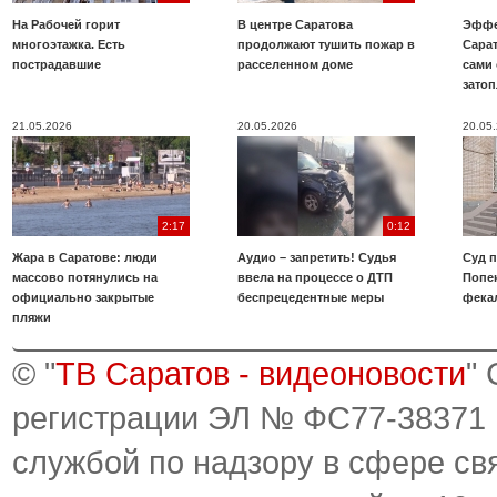
На Рабочей горит
В центре Саратова
Эффе
многоэтажка. Есть
продолжают тушить пожар в
Сара
пострадавшие
расселенном доме
сами 
зато
21.05.2026
20.05.2026
20.05
2:17
0:12
Жара в Саратове: люди
Аудио – запретить! Судья
Суд 
массово потянулись на
ввела на процессе о ДТП
Попе
официально закрытые
беспрецедентные меры
фека
пляжи
© "
ТВ Саратов - видеоновости
"
регистрации ЭЛ № ФС77-38371
службой по надзору в сфере св