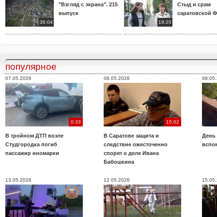
"Взгляд с экрана". 215
Стыд и срам
выпуск
саратовской 
36:04
19:20
популярное
07.05.2026
08.05.2026
08.05
0:33
15:02
В тройном ДТП возле
В Саратове защита и
День
Студгородка погиб
следствие ожесточенно
вспо
пассажир иномарки
спорят о деле Ивана
Бабошкина
13.05.2026
12.05.2026
15.05