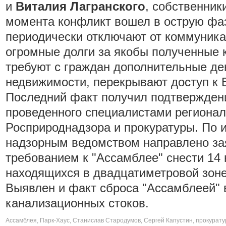
и
Виталия Лагранского
, собственник
момента конфликт вошел в острую фа
периодически отключают от коммуника
огромные долги за якобы полученные 
требуют с граждан дополнительные де
недвижимости, перекрывают доступ к 
Последний факт получил подтверждени
проведенного специалистами регионал
Росприроднадзора и прокуратуры. По 
надзорным ведомством направлено зая
требованием к "Ассамблее" снести 14 
находящихся в двадцатиметровой зоне
Выявлен и факт сброса "Ассамблеей" 
канализационных стоков.
Ассамблея
,
Парк-Хаус
,
Станислав Стародумов
,
Сергей Капустин
,
прокурату