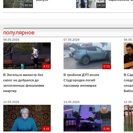
36:04
19:20
популярное
06.05.2026
07.05.2026
08.05
4:51
0:33
В Энгельсе министр без
В тройном ДТП возле
В Сар
сапог не добрался до
Студгородка погиб
след
затопленных фекалиями
пассажир иномарки
споря
квартир
Бабо
12.05.2026
13.05.2026
12.05
4:41
0:46