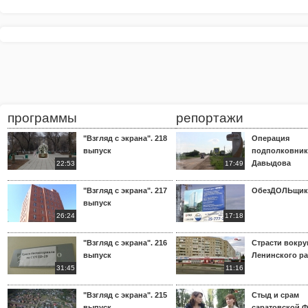
программы
репортажи
"Взгляд с экрана". 218
Операция
выпуск
подполковник
Давыдова
22:53
17:49
"Взгляд с экрана". 217
ОбезДОЛЬщик
выпуск
26:24
17:18
"Взгляд с экрана". 216
Страсти вокр
выпуск
Ленинского р
31:45
11:16
"Взгляд с экрана". 215
Стыд и срам
выпуск
саратовской 