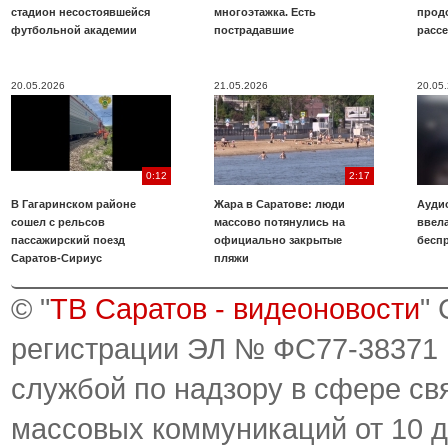
стадион несостоявшейся
многоэтажка. Есть
прод
футбольной академии
пострадавшие
расс
20.05.2026
21.05.2026
20.05
0:12
2:17
В Гагаринском районе
Жара в Саратове: люди
Аудио
сошел с рельсов
массово потянулись на
ввела
пассажирский поезд
официально закрытые
бесп
Саратов-Сириус
пляжи
© "
ТВ Саратов - видеоновости
"
регистрации ЭЛ № ФС77-38371
службой по надзору в сфере св
массовых коммуникаций от 10 д