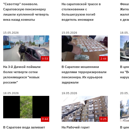
"Сквоттер" поневоле.
На саратовской трассе в
Фекал
Саратовскую пенсионерку
столкновении с
Жите
лишили купленной четверть
большегрузом погиб
жало
века назад комнаты
водитель иномарки
к де
15.05.2026
15.05.2026
18.05
0:53
2:44
На 3-й Дачной поймали
В Саратове мошенники
В цен
более четверти сотни
неделями терроризировали
на "В
уклоняющихся "новых
пенсионера. Их курьеров
нару
россиян"
задержали
18.05.2026
19.05.2026
20.05
0:44
0:25
В Саратове вода заливает
На Рабочей горит
В цен