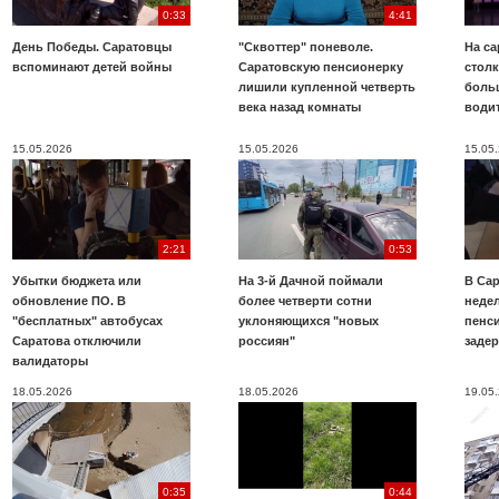
0:33
4:41
День Победы. Саратовцы
"Сквоттер" поневоле.
На са
вспоминают детей войны
Саратовскую пенсионерку
стол
лишили купленной четверть
боль
века назад комнаты
води
15.05.2026
15.05.2026
15.05
2:21
0:53
Убытки бюджета или
На 3-й Дачной поймали
В Са
обновление ПО. В
более четверти сотни
неде
"бесплатных" автобусах
уклоняющихся "новых
пенси
Саратова отключили
россиян"
заде
валидаторы
18.05.2026
18.05.2026
19.05
0:35
0:44