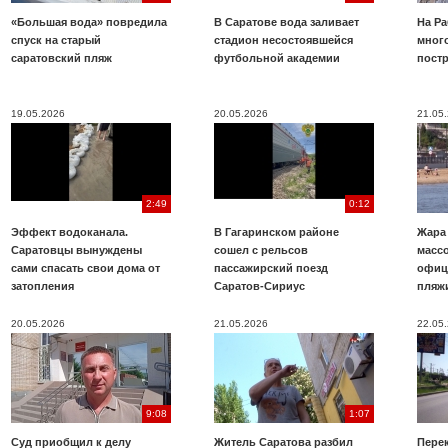
«Большая вода» повредила
В Саратове вода заливает
На Ра
спуск на старый
стадион несостоявшейся
много
саратовский пляж
футбольной академии
пост
19.05.2026
20.05.2026
21.05
2:49
0:12
Эффект водоканала.
В Гагаринском районе
Жара
Саратовцы вынуждены
сошел с рельсов
масс
сами спасать свои дома от
пассажирский поезд
офиц
затопления
Саратов-Сириус
пляж
20.05.2026
21.05.2026
22.05
9:08
1:07
Суд приобщил к делу
Житель Саратова разбил
Пере