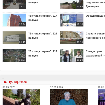
выпуск
подполковник
Давыдова
22:53
17:49
"Взгляд с экрана". 217
ОбезДОЛЬщик
выпуск
26:24
17:18
"Взгляд с экрана". 216
Страсти вокр
выпуск
Ленинского р
31:45
11:16
"Взгляд с экрана". 215
Стыд и срам
выпуск
саратовской 
36:04
19:20
популярное
08.05.2026
12.05.2026
13.05