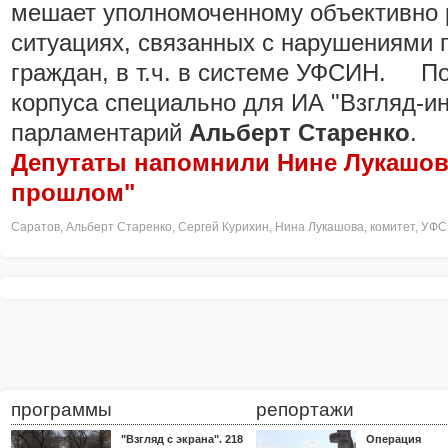
мешает уполномоченному объективно 
ситуациях, связанных с нарушениями 
граждан, в т.ч. в системе УФСИН. По
корпуса специально для ИА "Взгляд-и
парламентарий
Альберт Старенко
.
Депутаты напомнили Нине Лукашов
прошлом"
Саратов
,
Альберт Старенко
,
Сергей Курихин
,
Нина Лукашова
,
комитет
,
УФС
программы
репортажи
"Взгляд с экрана". 218
Операция