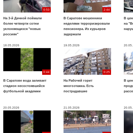
0:53
2:44
На 3-й Дачной поймали
В Саратове мошенники
В цен
более четверти сотни
неделями терроризировали
на "В
уклоняющихся "новых
пенсионера. Их курьеров
нару
россиян"
задержали
18.05.2026
19.05.2026
20.05
0:44
0:25
В Саратове вода заливает
На Рабочей горит
В цен
стадион несостоявшейся
многоэтажка. Есть
прод
футбольной академии
пострадавшие
расс
20.05.2026
21.05.2026
20.05