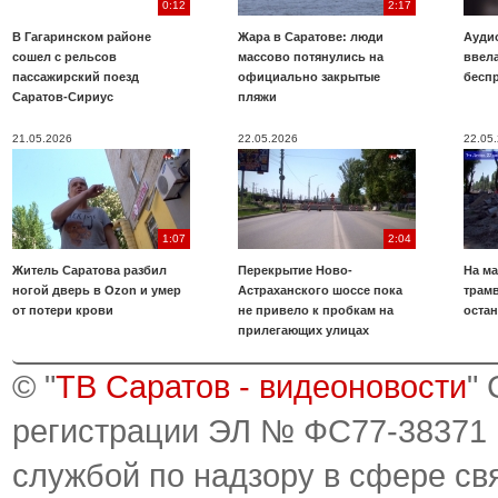
0:12
2:17
В Гагаринском районе
Жара в Саратове: люди
Аудио
сошел с рельсов
массово потянулись на
ввела
пассажирский поезд
официально закрытые
бесп
Саратов-Сириус
пляжи
21.05.2026
22.05.2026
22.05
1:07
2:04
Житель Саратова разбил
Перекрытие Ново-
На ма
ногой дверь в Ozon и умер
Астраханского шоссе пока
трамв
от потери крови
не привело к пробкам на
оста
прилегающих улицах
© "
ТВ Саратов - видеоновости
"
регистрации ЭЛ № ФС77-38371
службой по надзору в сфере св