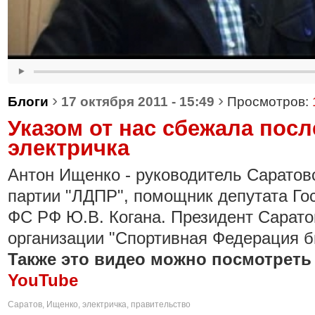
›
›
Блоги
17 октября 2011 - 15:49
Просмотров:
Указом от нас сбежала пос
электричка
Антон Ищенко - руководитель Саратов
партии "ЛДПР", помощник депутата Г
ФС РФ Ю.В. Когана. Президент Сарат
организации "Спортивная Федерация б
Также это видео можно посмотреть
YouTube
Саратов
,
Ищенко
,
электричка
,
правительство