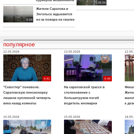
курьеров мошенников
36:04
Жители Саратова и
Энгельса задыхаются
из-за пожара на свалке
0:34
популярное
12.05.2026
13.05.2026
12.05
4:41
0:46
"Сквоттер" поневоле.
На саратовской трассе в
Фекал
Саратовскую пенсионерку
столкновении с
Жите
лишили купленной четверть
большегрузом погиб
жало
века назад комнаты
водитель иномарки
к де
15.05.2026
15.05.2026
18.05