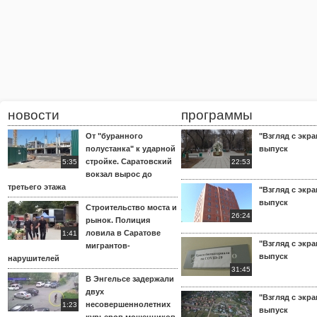
новости
программы
От "буранного
"Взгляд с экра
полустанка" к ударной
выпуск
стройке. Саратовский
5:35
22:53
вокзал вырос до
третьего этажа
"Взгляд с экра
выпуск
Строительство моста и
26:24
рынок. Полиция
ловила в Саратове
1:41
"Взгляд с экра
мигрантов-
выпуск
нарушителей
31:45
В Энгельсе задержали
двух
"Взгляд с экра
несовершеннолетних
1:23
выпуск